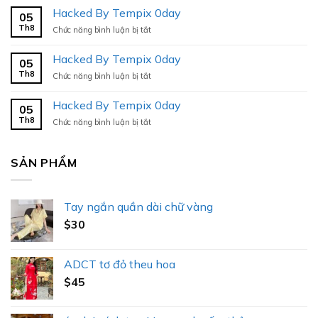
By
Hacked By Tempix 0day
05
Tempix
Th8
ở
Chức năng bình luận bị tắt
0day
Hacked
By
Hacked By Tempix 0day
05
Tempix
Th8
ở
Chức năng bình luận bị tắt
0day
Hacked
By
Hacked By Tempix 0day
05
Tempix
Th8
ở
Chức năng bình luận bị tắt
0day
Hacked
By
Tempix
SẢN PHẨM
0day
Tay ngắn quần dài chữ vàng
$
30
ADCT tơ đỏ theu hoa
$
45