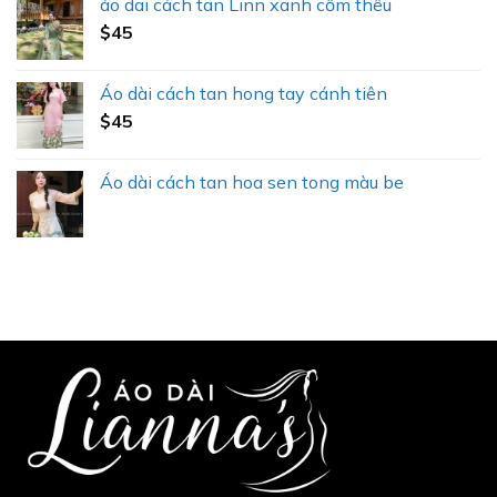
áo dai cách tan Linn xanh cốm thêu
$
45
Áo dài cách tan hong tay cánh tiên
$
45
Áo dài cách tan hoa sen tong màu be