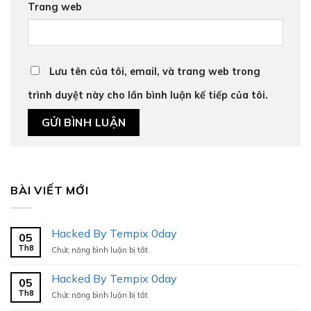
Trang web
Lưu tên của tôi, email, và trang web trong
trình duyệt này cho lần bình luận kế tiếp của tôi.
BÀI VIẾT MỚI
Hacked By Tempix 0day
05
Th8
ở
Chức năng bình luận bị tắt
Hacked
By
Hacked By Tempix 0day
05
Tempix
Th8
ở
Chức năng bình luận bị tắt
0day
Hacked