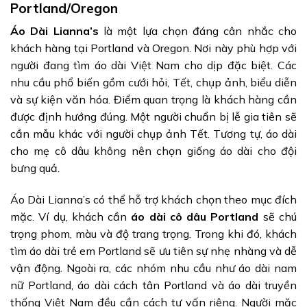
Portland/Oregon
Áo Dài Lianna’s
là một lựa chọn đáng cân nhắc cho
khách hàng tại Portland và Oregon. Nơi này phù hợp với
người đang tìm áo dài Việt Nam cho dịp đặc biệt. Các
nhu cầu phổ biến gồm cưới hỏi, Tết, chụp ảnh, biểu diễn
và sự kiện văn hóa. Điểm quan trọng là khách hàng cần
được định hướng đúng. Một người chuẩn bị lễ gia tiên sẽ
cần mẫu khác với người chụp ảnh Tết. Tương tự, áo dài
cho mẹ cô dâu không nên chọn giống áo dài cho đội
bưng quả.
Áo Dài Lianna’s có thể hỗ trợ khách chọn theo mục đích
mặc. Ví dụ, khách cần
áo dài cô dâu Portland
sẽ chú
trọng phom, màu và độ trang trọng. Trong khi đó, khách
tìm áo dài trẻ em Portland sẽ ưu tiên sự nhẹ nhàng và dễ
vận động. Ngoài ra, các nhóm nhu cầu như áo dài nam
nữ Portland, áo dài cách tân Portland và áo dài truyền
thống Việt Nam đều cần cách tư vấn riêng. Người mặc