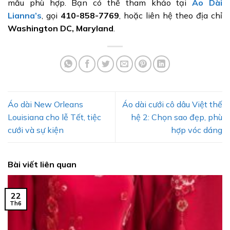
mẫu phù hợp. Bạn có thể tham khảo tại
Áo Dài
Lianna’s
, gọi
410-858-7769
, hoặc liên hệ theo địa chỉ
Washington DC, Maryland
.
Áo dài New Orleans
Áo dài cưới cô dâu Việt thế
Louisiana cho lễ Tết, tiệc
hệ 2: Chọn sao đẹp, phù
cưới và sự kiện
hợp vóc dáng
Bài viết liên quan
22
Th6