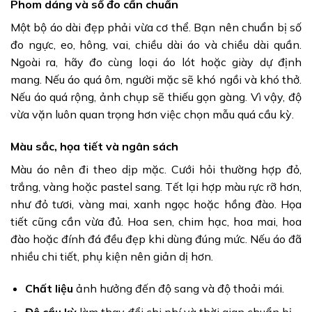
Phom dáng và số đo cần chuẩn
Một bộ áo dài đẹp phải vừa cơ thể. Bạn nên chuẩn bị số
đo ngực, eo, hông, vai, chiều dài áo và chiều dài quần.
Ngoài ra, hãy đo cùng loại áo lót hoặc giày dự định
mang. Nếu áo quá ôm, người mặc sẽ khó ngồi và khó thở.
Nếu áo quá rộng, ảnh chụp sẽ thiếu gọn gàng. Vì vậy, độ
vừa vặn luôn quan trọng hơn việc chọn mẫu quá cầu kỳ.
Màu sắc, họa tiết và ngân sách
Màu áo nên đi theo dịp mặc. Cưới hỏi thường hợp đỏ,
trắng, vàng hoặc pastel sang. Tết lại hợp màu rực rỡ hơn,
như đỏ tươi, vàng mai, xanh ngọc hoặc hồng đào. Họa
tiết cũng cần vừa đủ. Hoa sen, chim hạc, hoa mai, hoa
đào hoặc đính đá đều đẹp khi dùng đúng mức. Nếu áo đã
nhiều chi tiết, phụ kiện nên giản dị hơn.
Chất liệu
ảnh hưởng đến độ sang và độ thoải mái.