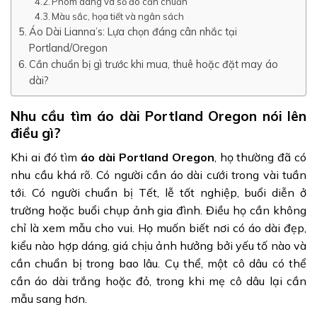
Phom dáng và số đo cần chuẩn
Màu sắc, họa tiết và ngân sách
Áo Dài Lianna’s: Lựa chọn đáng cân nhắc tại
Portland/Oregon
Cần chuẩn bị gì trước khi mua, thuê hoặc đặt may áo
dài?
Nhu cầu tìm áo dài Portland Oregon nói lên
điều gì?
Khi ai đó tìm
áo dài Portland Oregon
, họ thường đã có
nhu cầu khá rõ. Có người cần áo dài cưới trong vài tuần
tới. Có người chuẩn bị Tết, lễ tốt nghiệp, buổi diễn ở
trường hoặc buổi chụp ảnh gia đình. Điều họ cần không
chỉ là xem mẫu cho vui. Họ muốn biết nơi có áo dài đẹp,
kiểu nào hợp dáng, giá chịu ảnh hưởng bởi yếu tố nào và
cần chuẩn bị trong bao lâu. Cụ thể, một cô dâu có thể
cần áo dài trắng hoặc đỏ, trong khi mẹ cô dâu lại cần
mẫu sang hơn.