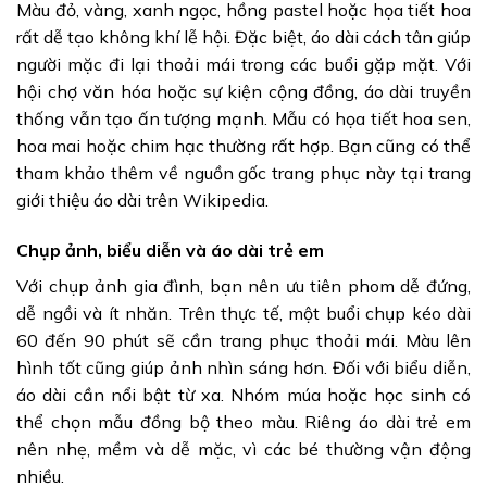
Màu đỏ, vàng, xanh ngọc, hồng pastel hoặc họa tiết hoa
rất dễ tạo không khí lễ hội. Đặc biệt, áo dài cách tân giúp
người mặc đi lại thoải mái trong các buổi gặp mặt. Với
hội chợ văn hóa hoặc sự kiện cộng đồng, áo dài truyền
thống vẫn tạo ấn tượng mạnh. Mẫu có họa tiết hoa sen,
hoa mai hoặc chim hạc thường rất hợp. Bạn cũng có thể
tham khảo thêm về nguồn gốc trang phục này tại trang
giới thiệu áo dài trên Wikipedia.
Chụp ảnh, biểu diễn và áo dài trẻ em
Với chụp ảnh gia đình, bạn nên ưu tiên phom dễ đứng,
dễ ngồi và ít nhăn. Trên thực tế, một buổi chụp kéo dài
60 đến 90 phút sẽ cần trang phục thoải mái. Màu lên
hình tốt cũng giúp ảnh nhìn sáng hơn. Đối với biểu diễn,
áo dài cần nổi bật từ xa. Nhóm múa hoặc học sinh có
thể chọn mẫu đồng bộ theo màu. Riêng áo dài trẻ em
nên nhẹ, mềm và dễ mặc, vì các bé thường vận động
nhiều.