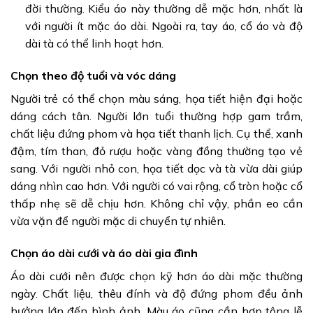
đời thường. Kiểu áo này thường dễ mặc hơn, nhất là
với người ít mặc áo dài. Ngoài ra, tay áo, cổ áo và độ
dài tà có thể linh hoạt hơn.
Chọn theo độ tuổi và vóc dáng
Người trẻ có thể chọn màu sáng, họa tiết hiện đại hoặc
dáng cách tân. Người lớn tuổi thường hợp gam trầm,
chất liệu đứng phom và họa tiết thanh lịch. Cụ thể, xanh
đậm, tím than, đỏ rượu hoặc vàng đồng thường tạo vẻ
sang. Với người nhỏ con, họa tiết dọc và tà vừa dài giúp
dáng nhìn cao hơn. Với người có vai rộng, cổ tròn hoặc cổ
thấp nhẹ sẽ dễ chịu hơn. Không chỉ vậy, phần eo cần
vừa vặn để người mặc di chuyển tự nhiên.
Chọn áo dài cưới và áo dài gia đình
Áo dài cưới nên được chọn kỹ hơn áo dài mặc thường
ngày. Chất liệu, thêu đính và độ đứng phom đều ảnh
hưởng lớn đến hình ảnh. Màu áo cũng cần hợp tông lễ