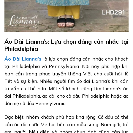
Áo Dài Lianna’s: Lựa chọn đáng cân nhắc tại
Philadelphia
Áo Dài Lianna’s
là lựa chọn đáng cân nhắc cho khách
tại Philadelphia và Pennsylvania. Nơi này phù hợp khi
bạn cần trang phục truyền thống Việt cho cưới hỏi, lễ
Tết và sự kiện. Nhiều người tìm áo dài Lianna’s khi cần
tư vấn cụ thể hơn. Một số khách cũng tìm Lianna’s áo
dài Philadelphia, áo dài cho cô dâu Philadelphia hoặc áo
dài mẹ cô dâu Pennsylvania.
Đặc biệt, nhóm khách phù hợp khá rộng. Cô dâu có thể
cần áo dài cưới. Mẹ hai bên cần mẫu sang. Nam giới, trẻ
em, người biểu diễn và nhóm chụp ảnh cũng cần lựa