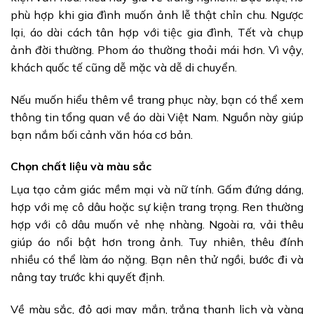
phù hợp khi gia đình muốn ảnh lễ thật chỉn chu. Ngược
lại, áo dài cách tân hợp với tiệc gia đình, Tết và chụp
ảnh đời thường. Phom áo thường thoải mái hơn. Vì vậy,
khách quốc tế cũng dễ mặc và dễ di chuyển.
Nếu muốn hiểu thêm về trang phục này, bạn có thể xem
thông tin tổng quan về áo dài Việt Nam. Nguồn này giúp
bạn nắm bối cảnh văn hóa cơ bản.
Chọn chất liệu và màu sắc
Lụa tạo cảm giác mềm mại và nữ tính. Gấm đứng dáng,
hợp với mẹ cô dâu hoặc sự kiện trang trọng. Ren thường
hợp với cô dâu muốn vẻ nhẹ nhàng. Ngoài ra, vải thêu
giúp áo nổi bật hơn trong ảnh. Tuy nhiên, thêu đính
nhiều có thể làm áo nặng. Bạn nên thử ngồi, bước đi và
nâng tay trước khi quyết định.
Về màu sắc, đỏ gợi may mắn, trắng thanh lịch và vàng