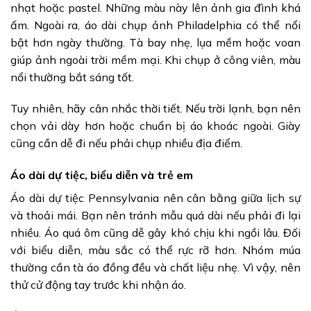
nhạt hoặc pastel. Những màu này lên ảnh gia đình khá
ấm. Ngoài ra, áo dài chụp ảnh Philadelphia có thể nổi
bật hơn ngày thường. Tà bay nhẹ, lụa mềm hoặc voan
giúp ảnh ngoài trời mềm mại. Khi chụp ở công viên, màu
nổi thường bắt sáng tốt.
Tuy nhiên, hãy cân nhắc thời tiết. Nếu trời lạnh, bạn nên
chọn vải dày hơn hoặc chuẩn bị áo khoác ngoài. Giày
cũng cần dễ đi nếu phải chụp nhiều địa điểm.
Áo dài dự tiệc, biểu diễn và trẻ em
Áo dài dự tiệc Pennsylvania nên cân bằng giữa lịch sự
và thoải mái. Bạn nên tránh mẫu quá dài nếu phải đi lại
nhiều. Áo quá ôm cũng dễ gây khó chịu khi ngồi lâu. Đối
với biểu diễn, màu sắc có thể rực rỡ hơn. Nhóm múa
thường cần tà áo đồng đều và chất liệu nhẹ. Vì vậy, nên
thử cử động tay trước khi nhận áo.