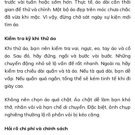
trước vài tuần hoặc sớm hơn. Thực tế, áo dài cần thời
gian để thử và chỉnh. Một bộ áo đẹp trên móc chưa chắc
đã vừa khi mặc. Vì vậy, đừng chờ sát ngày sự kiện mới
tìm áo.
Kiểm tra kỹ khi thử áo
Khi thử áo, bạn nên kiểm tra vai, ngực, eo, tay áo và cổ
áo. Sau đó, hãy đứng, ngồi và bước vài bước. Những
chuyển động nhỏ sẽ lộ vấn đề rất nhanh. Ngoài ra, hãy
kiểm tra chiều dài quần và tà áo. Nếu tà quá dài, bạn dễ
vấp. Nếu quần quá ngắn, tổng thể sẽ kém tinh tế khi đi
giày cao.
Không nên chọn áo quá chật. Áo chật dễ làm bạn khó
thở, nhăn vải và hạn chế di chuyển. Đặc biệt, ảnh chụp
nghiêng thường lộ rõ phần vải bị kéo căng.
Hỏi rõ chi phí và chính sách