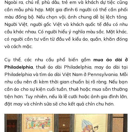
Ngoài ra, chú rể, phù dâu, trẻ em và khách dự tiệc cũng
cần mẫu phù hợp. Một gia đình 6 người có thể cần phối
màu đồng bộ. Nếu chọn vội, ảnh chung dễ bị lệch tông.
Người Việt, người gốc Việt và khách quốc tế đều có nhu
cầu khác nhau. Có người hiểu ý nghĩa màu sắc. Mặt khác,
có người cần tư vấn từ đầu về kiểu áo, quần, khăn đóng
và cách mặc.
Cụ thể, các nhu cầu phổ biến gồm
mua áo dài ở
Philadelphia
, thuê áo dài Philadelphia, may áo dài tại
Philadelphia và tìm áo dài Việt Nam ở Pennsylvania. Mỗi
nhu cầu nên đi kèm thời gian chuẩn bị rõ ràng. Nếu bạn
cần áo cho sự kiện cuối tuần, thuê hoặc mua sẵn thường
tiện hơn. Tuy nhiên, nếu là lễ cưới hoặc ảnh gia đình lớn,
đặt may và chỉnh sửa sẽ cho kết quả chỉn chu hơn.