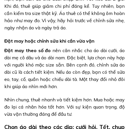
Khi đó, thuê giúp giảm chi phí đáng kể. Tuy nhiên, bạn
cần kiểm tra size thật kỹ. Áo thuê có thể không ôm hoàn
hảo như may đo. Vì vậy, hãy hỏi trước về chỉnh sửa nhẹ,
ngày nhận áo và ngày trả áo.
Đặt may hoặc chỉnh sửa khi cần vừa vặn
Đặt may theo số đo
nên cân nhắc cho áo dài cưới, áo
dài mẹ cô dâu và áo dài nam. Đặc biệt, lựa chọn này hợp
với người khó mặc size sẵn. Bên cạnh đó, chỉnh sửa áo
dài cũ là cách tiết kiệm. Nếu áo còn đẹp, bạn có thể sửa
eo, tay, cổ, quần hoặc chiều dài tà. Một thay đổi nhỏ đôi
khi giúp áo nhìn mới hơn.
Nhìn chung, thuê nhanh và tiết kiệm hơn. Mua hoặc may
đo lại cá nhân hóa tốt hơn. Với sự kiện quan trọng, độ
vừa vặn thường đáng để đầu tư.
Chọn áo dài theo các dịp: cưới hỏi, Tết, chụp