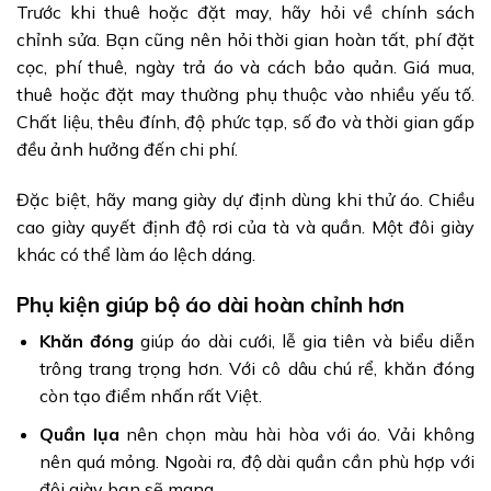
Trước khi thuê hoặc đặt may, hãy hỏi về chính sách
chỉnh sửa. Bạn cũng nên hỏi thời gian hoàn tất, phí đặt
cọc, phí thuê, ngày trả áo và cách bảo quản. Giá mua,
thuê hoặc đặt may thường phụ thuộc vào nhiều yếu tố.
Chất liệu, thêu đính, độ phức tạp, số đo và thời gian gấp
đều ảnh hưởng đến chi phí.
Đặc biệt, hãy mang giày dự định dùng khi thử áo. Chiều
cao giày quyết định độ rơi của tà và quần. Một đôi giày
khác có thể làm áo lệch dáng.
Phụ kiện giúp bộ áo dài hoàn chỉnh hơn
Khăn đóng
giúp áo dài cưới, lễ gia tiên và biểu diễn
trông trang trọng hơn. Với cô dâu chú rể, khăn đóng
còn tạo điểm nhấn rất Việt.
Quần lụa
nên chọn màu hài hòa với áo. Vải không
nên quá mỏng. Ngoài ra, độ dài quần cần phù hợp với
đôi giày bạn sẽ mang.