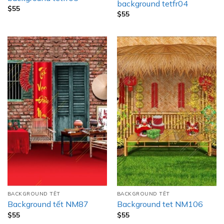
background tetfr04
$
55
$
55
BACKGROUND TẾT
BACKGROUND TẾT
Background tết NM87
Background tet NM106
$
55
$
55