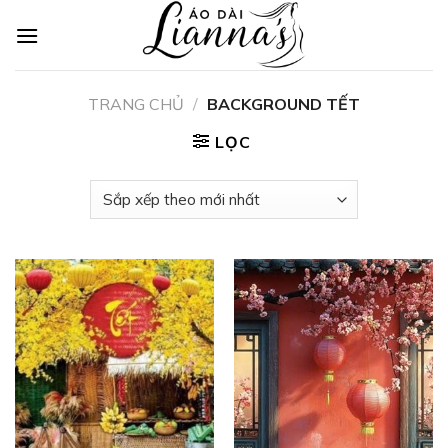
Skip
to
content
TRANG CHỦ
/
BACKGROUND TẾT
LỌC