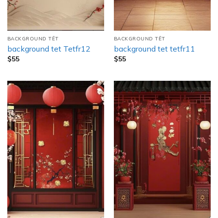
BACKGROUND TẾT
BACKGROUND TẾT
background tet Tetfr12
background tet tetfr11
$
55
$
55