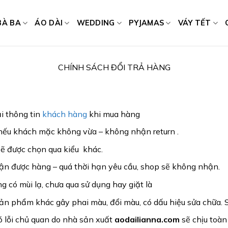
BÀ BA
ÁO DÀI
WEDDING
PYJAMAS
VÁY TẾT
CHÍNH SÁCH ĐỔI TRẢ HÀNG
i thông tin
khách hàng
khi mua hàng
 nếu khách mặc không vừa – không nhận return .
ẽ được chọn qua kiểu khác.
n được hàng – quá thời hạn yêu cầu, shop sẽ không nhận.
 có mùi lạ, chưa qua sử dụng hay giặt là
sản phẩm khác gây phai màu, đổi màu, có dấu hiệu sửa chữa
 lỗi chủ quan do nhà sản xuất
aodailianna.com
sẽ chịu toàn 