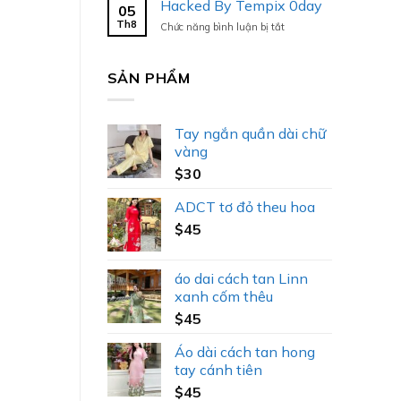
Hacked By Tempix 0day
05
Tempix
Th8
ở
Chức năng bình luận bị tắt
0day
Hacked
By
Tempix
SẢN PHẨM
0day
Tay ngắn quần dài chữ
vàng
$
30
ADCT tơ đỏ theu hoa
$
45
áo dai cách tan Linn
xanh cốm thêu
$
45
Áo dài cách tan hong
tay cánh tiên
$
45