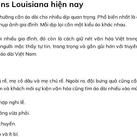
ns Louisiana hiện nay
hường cần áo dài cho nhiều dịp quan trọng. Phổ biến nhất là c
chụp ảnh gia đình. Mỗi dịp lại cần một kiểu áo khác nhau.
ới nhiều gia đình, đó còn là cách giữ nét văn hóa Việt tro
ười mặc thấy tự tin, trang trọng và gần gũi hơn với truyề
 áo dài Việt Nam.
rể, mẹ cô dâu và mẹ chú rể. Ngoài ra, đội bưng quả cũng cầ
em và khách mời sự kiện văn hóa cũng tìm áo dài nhiều vào mù
ợp nghi lễ.
áng vừa phải.
chuyển.
và ít bí.