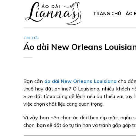
Skip
to
TRANG CHỦ
ÁO 
content
TIN TỨC
Áo dài New Orleans Louisiana
Bạn cần
áo dài New Orleans Louisiana
cho đám 
thuê hay đặt online? Ở Louisiana, nhiều khách 
Size đặt từ xa cũng dễ lệch nếu đo thiếu vai, tay
việc chọn chất liệu càng quan trọng.
Vì vậy, bạn nên chọn áo dài theo dịp mặc, ngân sá
chọn, bạn sẽ đặt áo tự tin hơn và tránh gấp gáp tr