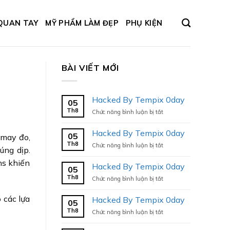
QUAN TAY
MỸ PHẨM LÀM ĐẸP
PHỤ KIỆN
BÀI VIẾT MỚI
Hacked By Tempix 0day
05
Th8
ở
Chức năng bình luận bị tắt
Hacked
By
Hacked By Tempix 0day
05
 may đo,
Tempix
Th8
ở
Chức năng bình luận bị tắt
0day
úng dịp.
Hacked
ns khiến
By
Hacked By Tempix 0day
05
Tempix
Th8
ở
Chức năng bình luận bị tắt
0day
Hacked
By
 các lựa
Hacked By Tempix 0day
05
Tempix
Th8
ở
Chức năng bình luận bị tắt
0day
Hacked
By