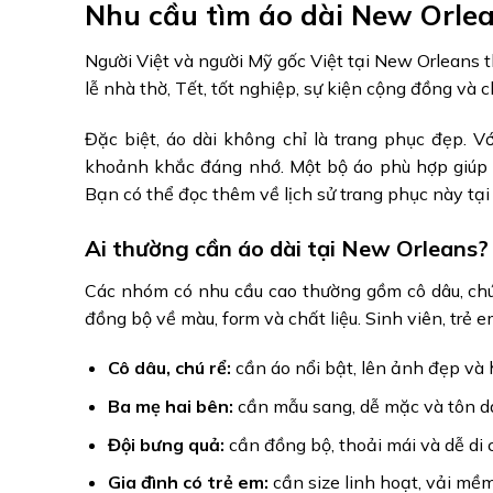
Nhu cầu tìm áo dài New Orlea
Người Việt và người Mỹ gốc Việt tại New Orleans t
lễ nhà thờ, Tết, tốt nghiệp, sự kiện cộng đồng và 
Đặc biệt, áo dài không chỉ là trang phục đẹp. V
khoảnh khắc đáng nhớ. Một bộ áo phù hợp giúp ng
Bạn có thể đọc thêm về lịch sử trang phục này tại
Ai thường cần áo dài tại New Orleans?
Các nhóm có nhu cầu cao thường gồm cô dâu, chú 
đồng bộ về màu, form và chất liệu. Sinh viên, trẻ 
Cô dâu, chú rể:
cần áo nổi bật, lên ảnh đẹp và h
Ba mẹ hai bên:
cần mẫu sang, dễ mặc và tôn d
Đội bưng quả:
cần đồng bộ, thoải mái và dễ di 
Gia đình có trẻ em:
cần size linh hoạt, vải mềm 