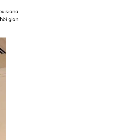
ouisiana
hời gian