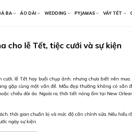
BÀ BA
ÁO DÀI
WEDDING
PYJAMAS
VÁY TẾT
 cho lễ Tết, tiệc cưới và sự kiện
cưới, lễ Tết hay buổi chụp ảnh, nhưng chưa biết nên mua,
hàng gặp cùng một vấn đề. Mẫu đẹp thường không có sẵn đ
 hoặc chiều dài áo. Ngoài ra, thời tiết nóng ẩm tại New Orlea
ch, thời gian chuẩn bị và mức độ cần chỉnh sửa. Nếu hiểu rõ
ước ngày sự kiện.