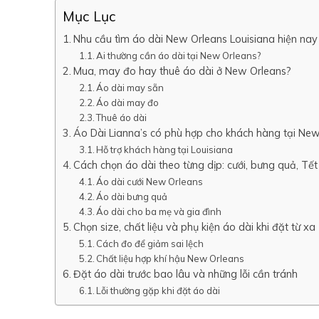
Mục Lục
Nhu cầu tìm áo dài New Orleans Louisiana hiện nay
Ai thường cần áo dài tại New Orleans?
Mua, may đo hay thuê áo dài ở New Orleans?
Áo dài may sẵn
Áo dài may đo
Thuê áo dài
Áo Dài Lianna’s có phù hợp cho khách hàng tại Ne
Hỗ trợ khách hàng tại Louisiana
Cách chọn áo dài theo từng dịp: cưới, bưng quả, Tết
Áo dài cưới New Orleans
Áo dài bưng quả
Áo dài cho ba mẹ và gia đình
Chọn size, chất liệu và phụ kiện áo dài khi đặt từ xa
Cách đo để giảm sai lệch
Chất liệu hợp khí hậu New Orleans
Đặt áo dài trước bao lâu và những lỗi cần tránh
Lỗi thường gặp khi đặt áo dài