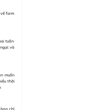
 về form
ai tuần.
 ngực và
bạn muốn
iều thời
.
 bạn chỉ