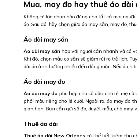
Mua, may đo hay thuê áo dài
Không có lựa chọn nào đúng cho tất cả mọi người.
áo. Sau đó, hãy chọn giữa áo may sẵn, may đo, thu
Áo dài may sẵn
Áo dài may sẵn
hợp với người cần nhanh và có vóc
Khi đó, chọn mẫu có sẵn sẽ giảm rủi ro trễ lịch. 
dài áo ảnh hưởng nhiều đến dáng mặc. Nếu áo hơi 
Áo dài may đo
Áo dài may đo
phù hợp cho cô dâu, chú rể, mẹ cô
phối màu riêng cho lễ cưới. Ngoài ra, áo may đo 
gian hơn. Bạn cần gửi số đo, duyệt mẫu, chờ may v
Thuê áo dài
Thuê áo dài New Orleans
có thể tiết kiệm cho c