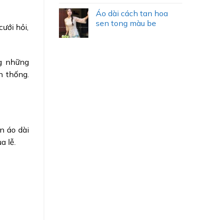
Áo dài cách tan hoa
sen tong màu be
ưới hỏi,
ng những
n thống.
n áo dài
a lễ.