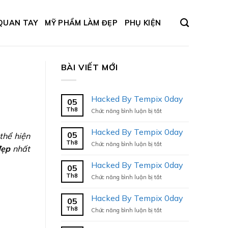
QUAN TAY
MỸ PHẨM LÀM ĐẸP
PHỤ KIỆN
BÀI VIẾT MỚI
Hacked By Tempix 0day
05
Th8
ở
Chức năng bình luận bị tắt
Hacked
By
Hacked By Tempix 0day
05
thể hiện
Tempix
Th8
ở
Chức năng bình luận bị tắt
0day
đẹp
nhất
Hacked
By
Hacked By Tempix 0day
05
Tempix
Th8
ở
Chức năng bình luận bị tắt
0day
Hacked
By
Hacked By Tempix 0day
05
Tempix
Th8
ở
Chức năng bình luận bị tắt
0day
Hacked
By