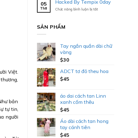
Hacked By Tempix 0day
05
Tempix
Th8
ở
Chức năng bình luận bị tắt
0day
Hacked
By
Tempix
SẢN PHẨM
0day
Tay ngắn quần dài chữ
vàng
$
30
ADCT tơ đỏ theu hoa
ời Việt.
$
45
u thương,
áo dai cách tan Linn
 Như bản
xanh cốm thêu
 tự tin,
$
45
ủa người
Áo dài cách tan hong
tay cánh tiên
$
45