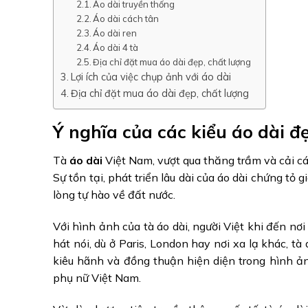
Áo dài truyền thống
Áo dài cách tân
Áo dài ren
Áo dài 4 tà
Địa chỉ đặt mua áo dài đẹp, chất lượng
Lợi ích của việc chụp ảnh với áo dài
Địa chỉ đặt mua áo dài đẹp, chất lượng
Ý nghĩa của các kiểu áo dài đ
Tà
áo dài
Việt Nam, vượt qua thăng trầm và cải cá
Sự tồn tại, phát triển lâu dài của áo dài chứng tỏ 
lòng tự hào về đất nước.
Với hình ảnh của tà áo dài, người Việt khi đến 
hát nói, dù ở Paris, London hay nơi xa lạ khác, tà
kiêu hãnh và đồng thuận hiện diện trong hình ản
phụ nữ Việt Nam.