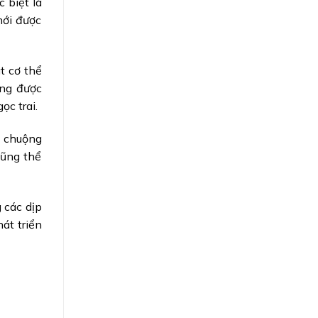
 biệt là
mới được
t cơ thể
ờng được
ọc trai.
a chuộng
cũng thể
 các dịp
át triển