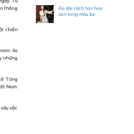
ngày. Từ
yền thống
Áo dài cách tan hoa
sen tong màu be
ột chiến
 nam, áo
ấy những
tế. Từng
iệt Nam.
 sâu sắc