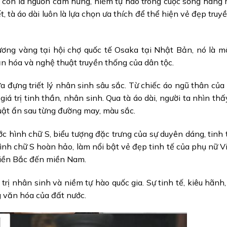
ài còn là nguồn cảm hứng, niềm tự hào trong cuộc sống hàng 
ết, tà áo dài luôn là lựa chọn ưa thích để thể hiện vẻ đẹp tru
ơng vàng tại hội chợ quốc tế Osaka tại Nhật Bản, nó là m
văn hóa và nghệ thuật truyền thống của dân tộc.
 đựng triết lý nhân sinh sâu sắc. Từ chiếc áo ngũ thân của
giá trị tinh thần, nhân sinh. Qua tà áo dài, người ta nhìn th
uật ẩn sau từng đường may, màu sắc.
c hình chữ S, biểu tượng đặc trưng của sự duyên dáng, tinh 
ình chữ S hoàn hảo, làm nổi bật vẻ đẹp tinh tế của phụ nữ V
 miền Bắc đến miền Nam.
trị nhân sinh và niềm tự hào quốc gia. Sự tinh tế, kiêu hãnh,
g văn hóa của đất nước.