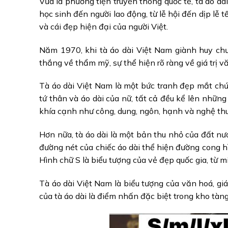
Vừa là phương tiện truyền thông quốc tế, tà áo d
học sinh đến người lao động, từ lễ hội đến dịp lễ t
và cái đẹp hiện đại của người Việt.
Năm 1970, khi tà áo dài Việt Nam giành huy chư
thắng về thẩm mỹ, sự thể hiện rõ ràng về giá trị 
Tà áo dài Việt Nam là một bức tranh đẹp mắt chứa
tứ thân và áo dài của nữ, tất cả đều kể lên những 
khía cạnh như công, dung, ngôn, hạnh và nghệ th
Hơn nữa, tà áo dài là một bản thu nhỏ của đất nướ
đường nét của chiếc áo dài thể hiện đường cong h
Hình chữ S là biểu tượng của vẻ đẹp quốc gia, từ
Tà áo dài Việt Nam là biểu tượng của văn hoá, giá 
của tà áo dài là điểm nhấn đặc biệt trong kho tàn