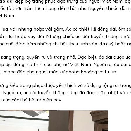
 áo dài đẹp
bộ trang phục đặc trưng của người Việt Nam, đặc
 gốc từ thời Trần, Lê, nhưng đến thời nhà Nguyễn thì áo dài 
ệt Nam.
lụa, vải nhung hoặc vải gấm. Áo có thiết kế dáng dài, ôm sá
uần dài hoặc váy dài. Những chiếc áo dài truyền thống thư
ng quê, đính kèm những chi tiết thêu tinh xảo, đá quý hoặc ng
ang trọng, quyến rũ và trang nhã. Đặc biệt, áo dài được ư
ẹp dịu dàng, nữ tính của phụ nữ Việt Nam. Ngoài ra, áo dài 
ại, mang đến cho người mặc sự phóng khoáng và tự tin.
ững kiểu trang phục được yêu thích và sử dụng rộng rãi trong
ác. Ngoài ra, áo dài truyền thống cũng đã được cập nhật và ph
 của các thế hệ trẻ hiện nay.