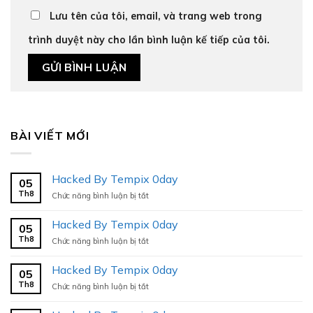
Lưu tên của tôi, email, và trang web trong
trình duyệt này cho lần bình luận kế tiếp của tôi.
BÀI VIẾT MỚI
Hacked By Tempix 0day
05
Th8
ở
Chức năng bình luận bị tắt
Hacked
By
Hacked By Tempix 0day
05
Tempix
Th8
ở
Chức năng bình luận bị tắt
0day
Hacked
By
Hacked By Tempix 0day
05
Tempix
Th8
ở
Chức năng bình luận bị tắt
0day
Hacked
By