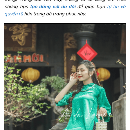
những tips
tạo dáng với áo dài
để giúp bạn
tự tin và
quyến rũ
hơn trong bộ trang phục này
.