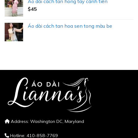
Áo dài cách tan hong tay cánh tiên
$
45
Áo dài cách tan hoa sen tong màu be
Address: Washington DC, Maryland
Hotline: 410-858-7769