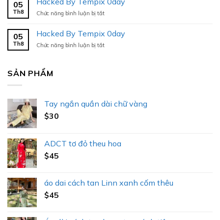
Hacked By Tempix 0day
05
Tempix
Th8
ở
Chức năng bình luận bị tắt
0day
Hacked
By
Hacked By Tempix 0day
05
Tempix
Th8
ở
Chức năng bình luận bị tắt
0day
Hacked
By
Tempix
SẢN PHẨM
0day
Tay ngắn quần dài chữ vàng
$
30
ADCT tơ đỏ theu hoa
$
45
áo dai cách tan Linn xanh cốm thêu
$
45