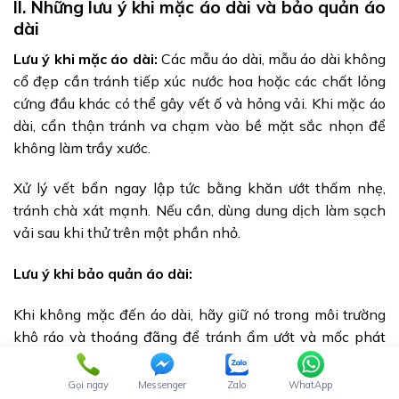
II. Những lưu ý khi mặc áo dài và bảo quản áo
dài
Lưu ý khi mặc áo dài:
Các mẫu áo dài, mẫu áo dài không
cổ đẹp cần tránh tiếp xúc nước hoa hoặc các chất lỏng
cứng đầu khác có thể gây vết ố và hỏng vải. Khi mặc áo
dài, cẩn thận tránh va chạm vào bề mặt sắc nhọn để
không làm trầy xước.
Xử lý vết bẩn ngay lập tức bằng khăn ướt thấm nhẹ,
tránh chà xát mạnh. Nếu cần, dùng dung dịch làm sạch
vải sau khi thử trên một phần nhỏ.
Lưu ý khi bảo quản áo dài:
Khi không mặc đến áo dài, hãy giữ nó trong môi trường
khô ráo và thoáng đãng để tránh ẩm ướt và mốc phát
triển. Hãy treo áo dài trên móc áo hoặc gấp gọn và bảo
quản trong hộp đựng quần áo để ngăn bụi và ánh sáng
Gọi ngay
Messenger
Zalo
WhatApp