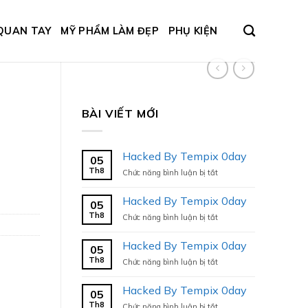
QUAN TAY
MỸ PHẨM LÀM ĐẸP
PHỤ KIỆN
BÀI VIẾT MỚI
Hacked By Tempix 0day
05
Th8
ở
Chức năng bình luận bị tắt
Hacked
By
Hacked By Tempix 0day
05
Tempix
Th8
ở
Chức năng bình luận bị tắt
0day
Hacked
By
Hacked By Tempix 0day
05
Tempix
Th8
ở
Chức năng bình luận bị tắt
0day
Hacked
By
Hacked By Tempix 0day
05
Tempix
Th8
ở
Chức năng bình luận bị tắt
0day