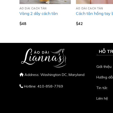
ÁO DÀI CACH TÂN
ÁO DÀI CACH TÂN
hoa lá
Vàng 2 dây cách tân
Cách tân hồng tay 
$
48
$
42
HỖ T
Giới thiệu
Address: Washington DC, Maryland
Hướng dẫ
Hotline: 410-858-7769
Tin tức
Liên hệ