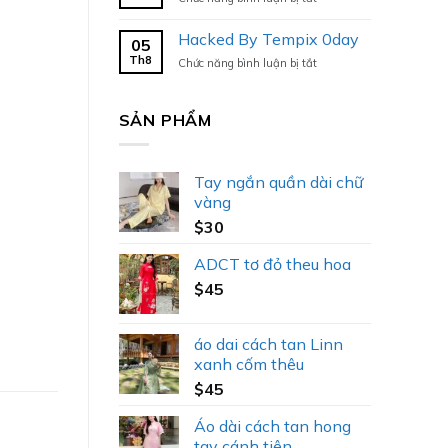
Hacked
By
Hacked By Tempix 0day
05
Tempix
Th8
ở
Chức năng bình luận bị tắt
0day
Hacked
By
Tempix
SẢN PHẨM
0day
Tay ngắn quần dài chữ
vàng
$
30
ADCT tơ đỏ theu hoa
$
45
áo dai cách tan Linn
xanh cốm thêu
$
45
Áo dài cách tan hong
tay cánh tiên