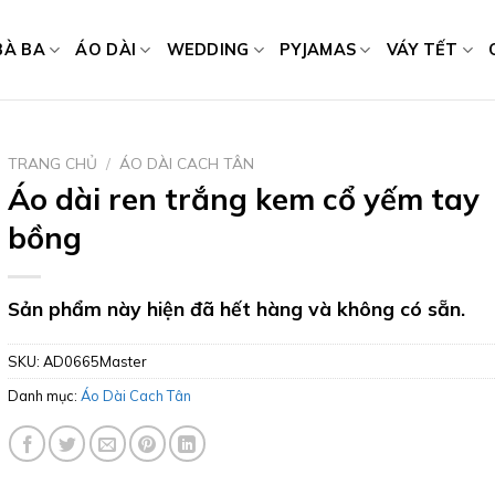
BÀ BA
ÁO DÀI
WEDDING
PYJAMAS
VÁY TẾT
TRANG CHỦ
/
ÁO DÀI CACH TÂN
Áo dài ren trắng kem cổ yếm tay
bồng
Sản phẩm này hiện đã hết hàng và không có sẵn.
SKU:
AD0665Master
Danh mục:
Áo Dài Cach Tân