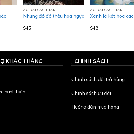
ÁO DÀI CACH TÂN
ÁO DÀI CACH TÂN
bèo
Nhung đỏ đô thêu hoa ngực
Xanh lá kết hoa ca
$
45
$
48
RỢ KHÁCH HÀNG
CHÍNH SÁCH
Chính sách đổi trả hàng
n thanh toán
Chính sách ưu đãi
Hướng dẫn mua hàng