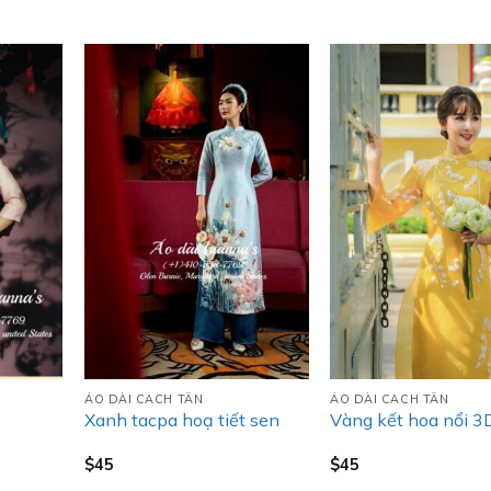
ÁO DÀI CACH TÂN
ÁO DÀI CACH TÂN
Xanh tacpa hoạ tiết sen
Vàng kết hoa nổi 3
$
45
$
45