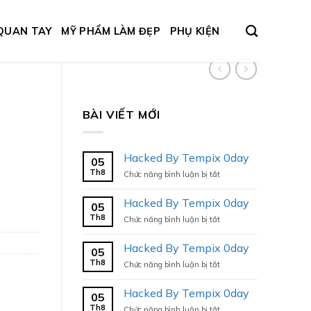
QUAN TAY
MỸ PHẨM LÀM ĐẸP
PHỤ KIỆN
BÀI VIẾT MỚI
Hacked By Tempix 0day
05
Th8
ở
Chức năng bình luận bị tắt
Hacked
By
Hacked By Tempix 0day
05
Tempix
Th8
ở
Chức năng bình luận bị tắt
0day
Hacked
By
Hacked By Tempix 0day
05
Tempix
Th8
ở
Chức năng bình luận bị tắt
0day
Hacked
By
Hacked By Tempix 0day
05
Tempix
Th8
ở
Chức năng bình luận bị tắt
0day