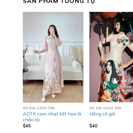
SẢN PHẨM TƯƠNG TỰ
ÁO DÀI CACH TÂN
ÁO DÀI CACH TÂN
ADTK cam nhạt kết hoa lá
 cấp
Hồng cô gái
chân tà
$
45
$
40