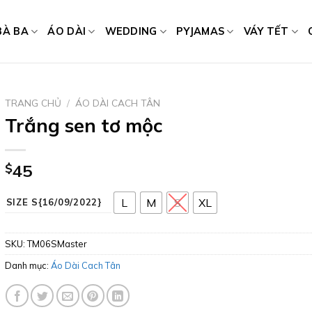
BÀ BA
ÁO DÀI
WEDDING
PYJAMAS
VÁY TẾT
TRANG CHỦ
/
ÁO DÀI CACH TÂN
Trắng sen tơ mộc
$
45
L
M
S
XL
SIZE S{16/09/2022}
SKU:
TM06SMaster
Danh mục:
Áo Dài Cach Tân