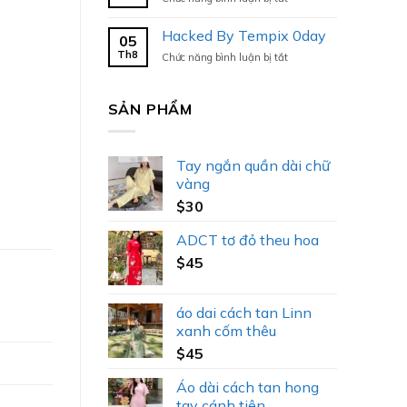
Hacked
By
Hacked By Tempix 0day
05
Tempix
Th8
ở
Chức năng bình luận bị tắt
0day
Hacked
By
Tempix
SẢN PHẨM
0day
Tay ngắn quần dài chữ
vàng
$
30
ADCT tơ đỏ theu hoa
$
45
áo dai cách tan Linn
xanh cốm thêu
$
45
Áo dài cách tan hong
tay cánh tiên