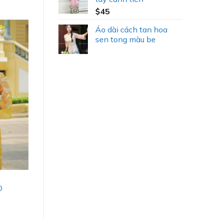
$
45
Áo dài cách tan hoa
sen tong màu be
D