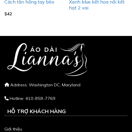
Xanh blue kết hoa nổi kết
Cách tân hồng tay bèo
hạt 2 vai
$
42
Address: Washington DC, Maryland
Hotline: 410-858-7769
HỖ TRỢ KHÁCH HÀNG
Giới thiệu