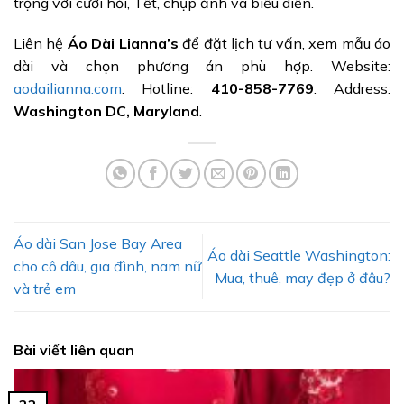
trọng với cưới hỏi, Tết, chụp ảnh và biểu diễn.
Liên hệ
Áo Dài Lianna’s
để đặt lịch tư vấn, xem mẫu áo
dài và chọn phương án phù hợp. Website:
aodailianna.com
. Hotline:
410-858-7769
. Address:
Washington DC, Maryland
.
Áo dài San Jose Bay Area
Áo dài Seattle Washington:
cho cô dâu, gia đình, nam nữ
Mua, thuê, may đẹp ở đâu?
và trẻ em
Bài viết liên quan