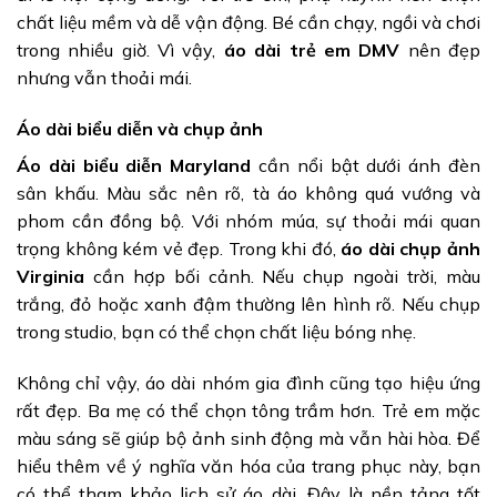
chất liệu mềm và dễ vận động. Bé cần chạy, ngồi và chơi
trong nhiều giờ. Vì vậy,
áo dài trẻ em DMV
nên đẹp
nhưng vẫn thoải mái.
Áo dài biểu diễn và chụp ảnh
Áo dài biểu diễn Maryland
cần nổi bật dưới ánh đèn
sân khấu. Màu sắc nên rõ, tà áo không quá vướng và
phom cần đồng bộ. Với nhóm múa, sự thoải mái quan
trọng không kém vẻ đẹp. Trong khi đó,
áo dài chụp ảnh
Virginia
cần hợp bối cảnh. Nếu chụp ngoài trời, màu
trắng, đỏ hoặc xanh đậm thường lên hình rõ. Nếu chụp
trong studio, bạn có thể chọn chất liệu bóng nhẹ.
Không chỉ vậy, áo dài nhóm gia đình cũng tạo hiệu ứng
rất đẹp. Ba mẹ có thể chọn tông trầm hơn. Trẻ em mặc
màu sáng sẽ giúp bộ ảnh sinh động mà vẫn hài hòa. Để
hiểu thêm về ý nghĩa văn hóa của trang phục này, bạn
có thể tham khảo lịch sử áo dài. Đây là nền tảng tốt