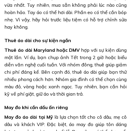
vừa nhất. Tuy nhiên, mua sẵn không phải lúc nào cũng
hoàn hảo. Tay áo có thể hơi dài. Phần eo có thể cần bóp
nhẹ. Vì vậy, hãy hỏi trước liệu tiệm có hỗ trợ chỉnh sửa
hay không.
Thuê áo dài cho sự kiện ngắn
Thuê áo dài Maryland hoặc DMV
hợp với sự kiện dùng
một lần. Ví dụ, bạn chụp ảnh Tết trong 2 giờ hoặc biểu
diễn văn nghệ cuối tuần. Với nhóm đông, thuê giúp giảm
chi phí đáng kể. Bên cạnh đó, thuê áo dài giúp bạn thử
nhiều phong cách hơn. Nhóm gia đình có thể chọn cùng
màu đỏ, vàng hoặc xanh ngọc. Tuy nhiên, bạn cần hỏi
kỹ về phí giặt, giữ áo và thời gian trả.
May đo khi cần dấu ấn riêng
May đo áo dài tại Mỹ
là lựa chọn tốt cho cô dâu, mẹ cô
dâu và khách VIP. Đặc biệt, áo may đo giúp tôn dáng