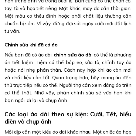
hơn trong ảnh và trong buổi lễ. Bạn cũng có thể chọn cổ,
tay, tà và họa tiết riêng. Mặt khác, may đo cần thời gian.
Một mẫu có thêu đính hoặc phối chất liệu thường cần
chuẩn bị sớm. Vì vậy, đừng đợi sát ngày cưới mới đặt lịch
tư vấn.
Chỉnh sửa khi đã có áo
Nếu bạn đã có áo dài,
chỉnh sửa áo dài
có thể là phương
án tiết kiệm. Tiệm có thể bóp eo, sửa tà, chỉnh tay áo
hoặc nới nhẹ phần thân. Cách này hợp khi áo còn mới
và chất liệu còn tốt. Quan trọng hơn, hãy mang áo đến
thử trực tiếp nếu có thể. Người thợ cần xem dáng áo trên
cơ thể thật. Nhờ vậy, phần chỉnh sửa sẽ vừa hơn khi
bạn ngồi, đi lại và chụp ảnh.
Các loại áo dài theo sự kiện: Cưới, Tết, biểu
diễn và chụp ảnh
Mỗi dịp cần một kiểu áo dài khác nhau. Một chiếc áo hợp