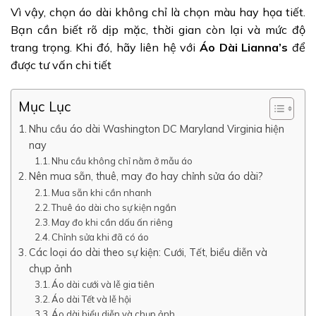
Vì vậy, chọn áo dài không chỉ là chọn màu hay họa tiết.
Bạn cần biết rõ dịp mặc, thời gian còn lại và mức độ
trang trọng. Khi đó, hãy liên hệ với
Áo Dài Lianna’s
để
được tư vấn chi tiết
Mục Lục
Nhu cầu áo dài Washington DC Maryland Virginia hiện
nay
Nhu cầu không chỉ nằm ở mẫu áo
Nên mua sẵn, thuê, may đo hay chỉnh sửa áo dài?
Mua sẵn khi cần nhanh
Thuê áo dài cho sự kiện ngắn
May đo khi cần dấu ấn riêng
Chỉnh sửa khi đã có áo
Các loại áo dài theo sự kiện: Cưới, Tết, biểu diễn và
chụp ảnh
Áo dài cưới và lễ gia tiên
Áo dài Tết và lễ hội
Áo dài biểu diễn và chụp ảnh