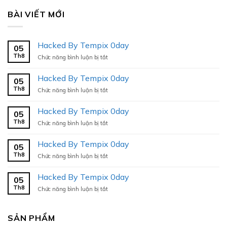
BÀI VIẾT MỚI
Hacked By Tempix 0day
05
Th8
ở
Chức năng bình luận bị tắt
Hacked
By
Hacked By Tempix 0day
05
Tempix
Th8
ở
Chức năng bình luận bị tắt
0day
Hacked
By
Hacked By Tempix 0day
05
Tempix
Th8
ở
Chức năng bình luận bị tắt
0day
Hacked
By
Hacked By Tempix 0day
05
Tempix
Th8
ở
Chức năng bình luận bị tắt
0day
Hacked
By
Hacked By Tempix 0day
05
Tempix
Th8
ở
Chức năng bình luận bị tắt
0day
Hacked
By
Tempix
SẢN PHẨM
0day