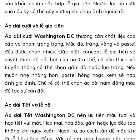
sân khấu chưa chắc hợp lễ gia tiên. Ngược lại, áo cưới
quá cầu kỳ có thể gây vướng khi chụp ảnh ngoài trời.
Áo dài cưới và lễ gia tiên
Áo dài cưới Washington DC
thường cần chất liệu cao
cấp và phom trang trọng. Màu đỏ, trắng, vàng và pastel
đều được chọn nhiều. Đặc biệt, concept lễ gia tiên sẽ
quyết định độ nổi bật của áo. Cụ thể, cô dâu thích vẻ
truyền thống có thể chọn gấm đỏ hoặc lụa trắng. Nếu
muốn nhẹ nhàng hơn, pastel hồng hoặc kem sẽ hợp
ảnh gia đình. Chú rể có thể chọn áo dài nam đồng màu
để tạo sự cân đối.
Áo dài Tết và lễ hội
Áo dài Tết Washington DC
nên ưu tiên màu tươi và
họa tiết vui mắt. Hoa mai, hoa đào, gấm hoặc lụa đều tạo
không khí ngày xuân. Ngoài ra, áo cách tân dễ mặc khi
đi lễ hội cộng đồng. Với trẻ em, phụ huynh nên chọn