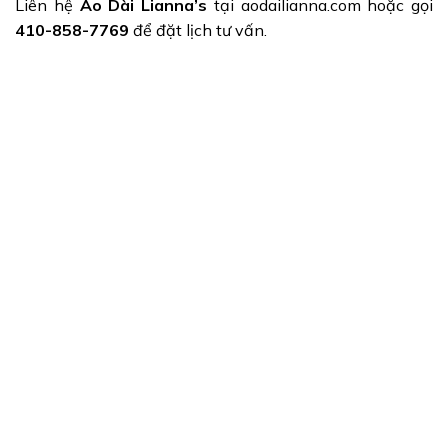
Liên hệ
Áo Dài Lianna’s
tại aodailianna.com hoặc gọi
410-858-7769
để đặt lịch tư vấn.