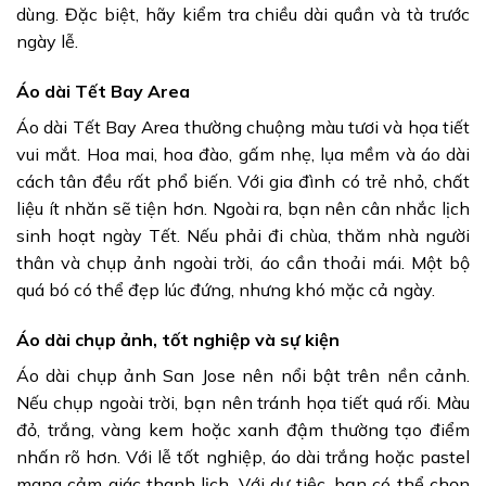
dùng. Đặc biệt, hãy kiểm tra chiều dài quần và tà trước
ngày lễ.
Áo dài Tết Bay Area
Áo dài Tết Bay Area thường chuộng màu tươi và họa tiết
vui mắt. Hoa mai, hoa đào, gấm nhẹ, lụa mềm và áo dài
cách tân đều rất phổ biến. Với gia đình có trẻ nhỏ, chất
liệu ít nhăn sẽ tiện hơn. Ngoài ra, bạn nên cân nhắc lịch
sinh hoạt ngày Tết. Nếu phải đi chùa, thăm nhà người
thân và chụp ảnh ngoài trời, áo cần thoải mái. Một bộ
quá bó có thể đẹp lúc đứng, nhưng khó mặc cả ngày.
Áo dài chụp ảnh, tốt nghiệp và sự kiện
Áo dài chụp ảnh San Jose nên nổi bật trên nền cảnh.
Nếu chụp ngoài trời, bạn nên tránh họa tiết quá rối. Màu
đỏ, trắng, vàng kem hoặc xanh đậm thường tạo điểm
nhấn rõ hơn. Với lễ tốt nghiệp, áo dài trắng hoặc pastel
mang cảm giác thanh lịch. Với dự tiệc, bạn có thể chọn