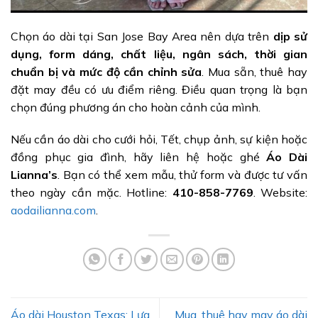
Chọn áo dài tại San Jose Bay Area nên dựa trên
dịp sử
dụng, form dáng, chất liệu, ngân sách, thời gian
chuẩn bị và mức độ cần chỉnh sửa
. Mua sẵn, thuê hay
đặt may đều có ưu điểm riêng. Điều quan trọng là bạn
chọn đúng phương án cho hoàn cảnh của mình.
Nếu cần áo dài cho cưới hỏi, Tết, chụp ảnh, sự kiện hoặc
đồng phục gia đình, hãy liên hệ hoặc ghé
Áo Dài
Lianna’s
. Bạn có thể xem mẫu, thử form và được tư vấn
theo ngày cần mặc. Hotline:
410-858-7769
. Website:
aodailianna.com
.
Áo dài Houston Texas: Lựa
Mua, thuê hay may áo dài