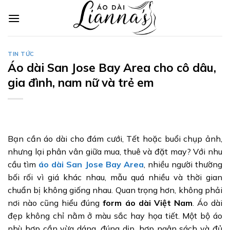
Skip
to
content
TIN TỨC
Áo dài San Jose Bay Area cho cô dâu,
gia đình, nam nữ và trẻ em
Bạn cần áo dài cho đám cưới, Tết hoặc buổi chụp ảnh,
nhưng lại phân vân giữa mua, thuê và đặt may? Với nhu
cầu tìm
áo dài San Jose Bay Area
, nhiều người thường
bối rối vì giá khác nhau, mẫu quá nhiều và thời gian
chuẩn bị không giống nhau. Quan trọng hơn, không phải
nơi nào cũng hiểu đúng
form áo dài Việt Nam
. Áo dài
đẹp không chỉ nằm ở màu sắc hay họa tiết. Một bộ áo
phù hợp cần vừa dáng, đúng dịp, hợp ngân sách và đủ