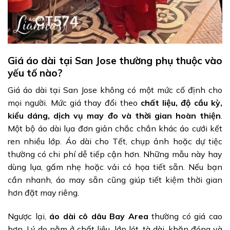
Giá áo dài tại San Jose thường phụ thuộc vào
yếu tố nào?
Giá áo dài tại San Jose không có một mức cố định cho
mọi người. Mức giá thay đổi theo
chất liệu, độ cầu kỳ,
kiểu dáng, dịch vụ may đo và thời gian hoàn thiện
.
Một bộ áo dài lụa đơn giản chắc chắn khác áo cưới kết
ren nhiều lớp. Áo dài cho Tết, chụp ảnh hoặc dự tiệc
thường có chi phí dễ tiếp cận hơn. Những mẫu này hay
dùng lụa, gấm nhẹ hoặc vải có họa tiết sẵn. Nếu bạn
cần nhanh, áo may sẵn cũng giúp tiết kiệm thời gian
hơn đặt may riêng.
Ngược lại,
áo dài cô dâu Bay Area
thường có giá cao
hơn. Lý do nằm ở chất liệu, lớp lót, tà dài, khăn đóng và