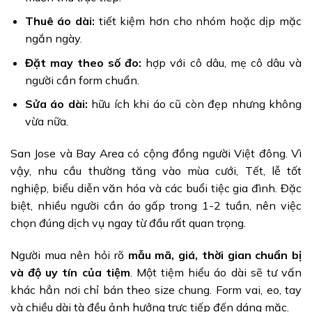
Thuê áo dài:
tiết kiệm hơn cho nhóm hoặc dịp mặc
ngắn ngày.
Đặt may theo số đo:
hợp với cô dâu, mẹ cô dâu và
người cần form chuẩn.
Sửa áo dài:
hữu ích khi áo cũ còn đẹp nhưng không
vừa nữa.
San Jose và Bay Area có cộng đồng người Việt đông. Vì
vậy, nhu cầu thường tăng vào mùa cưới, Tết, lễ tốt
nghiệp, biểu diễn văn hóa và các buổi tiệc gia đình. Đặc
biệt, nhiều người cần áo gấp trong 1-2 tuần, nên việc
chọn đúng dịch vụ ngay từ đầu rất quan trọng.
Người mua nên hỏi rõ
mẫu mã, giá, thời gian chuẩn bị
và độ uy tín của tiệm
. Một tiệm hiểu áo dài sẽ tư vấn
khác hẳn nơi chỉ bán theo size chung. Form vai, eo, tay
và chiều dài tà đều ảnh hưởng trực tiếp đến dáng mặc.