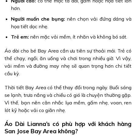
Người cao:
có thể mặc tà dài, gấm hoặc họa tiết lớn
hơn.
Người muốn che bụng:
nên chọn vải đứng dáng và
họa tiết dọc nhẹ.
Trẻ em:
nên mặc vải mềm, ít nhăn và không bó sát.
Áo dài cho bé Bay Area cần ưu tiên sự thoải mái. Trẻ có
thể chạy, ngồi, ăn uống và chơi trong nhiều giờ. Vì vậy,
vải mềm và đường may nhẹ sẽ quan trọng hơn chi tiết
cầu kỳ.
Thời tiết Bay Area có thể thay đổi trong ngày. Buổi sáng
se lạnh, trưa nắng và chiều có gió là chuyện thường gặp.
Vì thế, bạn nên cân nhắc lụa mềm, gấm nhẹ, voan, ren
lót kỹ hoặc vải co giãn nhẹ.
Áo Dài Lianna’s có phù hợp với khách hàng
San Jose Bay Area không?