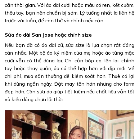
cần thời gian. Với áo dài cưới hoặc mẫu có ren, kết cườm,
thêu tay, bạn nên chuẩn bị sớm. Lý tưởng nhất là liên hệ
trước vài tuần, để còn thử và chỉnh nếu cần.
Sửa áo dài San Jose hoặc chỉnh size
Nếu bạn đã có áo dài cũ, sửa size là lựa chọn rất đáng
cân nhắc. Một bộ áo kỷ niệm của mẹ hoặc áo từng mặc
cưới vẫn có thể dùng lại. Chỉ cần bóp eo, lên lai, chỉnh
tay hoặc thay quần, áo có thể hợp hơn với dịp mới. Về
chi phí, mua sẵn thường dễ kiểm soát hơn. Thuê có lợi
khi dùng ngắn ngày. Đặt may tốn hơn nhưng cho form
đẹp hơn. Còn sửa áo giúp tiết kiệm nếu chất liệu vẫn tốt
và kiểu dáng chưa lỗi thời.