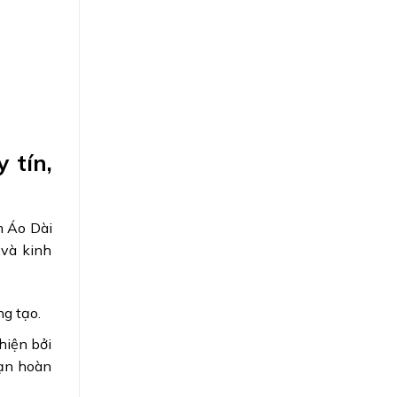
 tín,
m Áo Dài
 và kinh
ng tạo.
hiện bởi
bạn hoàn