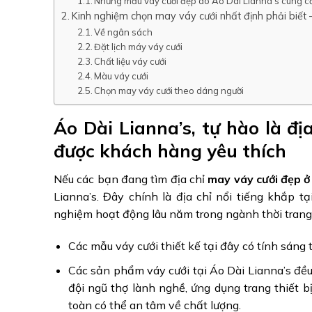
Những mẫu váy cưới đẹp do Áo Dài Lianna’s cung c
Kinh nghiệm chọn may váy cưới nhất định phải biế
Về ngân sách
Đặt lịch máy váy cưới
Chất liệu váy cưới
Màu váy cưới
Chọn may váy cưới theo dáng người
Áo Dài Lianna’s, tự hào là đị
được khách hàng yêu thích
Nếu các bạn đang tìm địa chỉ
may váy cưới đẹp ở
Lianna’s. Đây chính là địa chỉ nổi tiếng khắp t
nghiệm hoạt động lâu năm trong ngành thời trang
Các mẫu váy cưới thiết kế tại đây có tính sáng 
Các sản phẩm váy cưới tại Áo Dài Lianna’s đều 
đội ngũ thợ lành nghề, ứng dụng trang thiết 
toàn có thể an tâm về chất lượng.