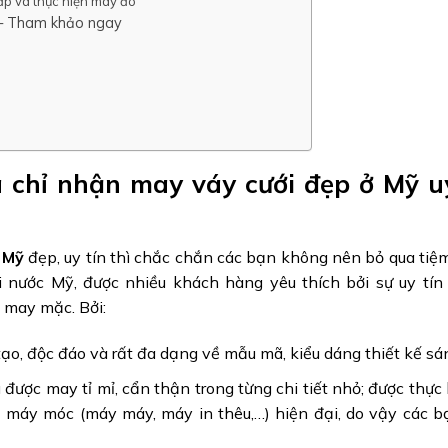
ấp và thực hiện may đo
t – Tham khảo ngay
a chỉ nhận may váy cưới đẹp ở Mỹ uy
 Mỹ
đẹp, uy tín thì chắc chắn các bạn không nên bỏ qua tiệ
ại nước Mỹ, được nhiều khách hàng yêu thích bởi sự uy tín
 may mặc. Bởi:
tạo, độc đáo và rất đa dạng về mẫu mã, kiểu dáng thiết kế sá
được may tỉ mỉ, cẩn thận trong từng chi tiết nhỏ; được thực 
bị máy móc (máy máy, máy in thêu,…) hiện đại, do vậy các 