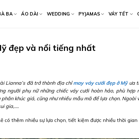
BÀ BA
ÁO DÀI
WEDDING
PYJAMAS
VÁY TẾT
Mỹ đẹp và nổi tiếng nhất
ài Lianna’s đã trở thành địa chỉ
may váy cưới đẹp ở Mỹ
ưa t
ng người phụ nữ những chiếc váy cưới hoàn hảo, phù hợp
u phân khúc giá, cũng như nhiều mẫu mã để lựa chọn. Ngoài v
ui gia,….
ẽ có thêm nhiều sự lựa chọn, tiết kiệm được nhiều thời gian