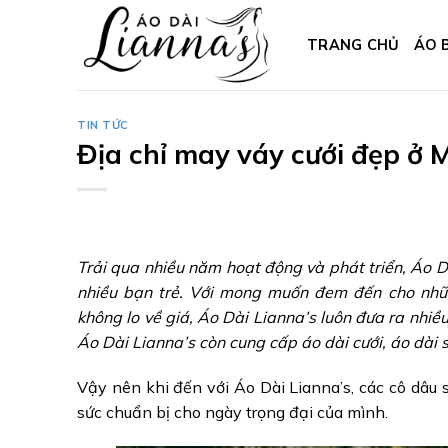
Skip
to
TRANG CHỦ
ÁO 
content
TIN TỨC
Địa chỉ may váy cưới đẹp ở 
Trải qua nhiều năm hoạt động và phát triển, Áo D
nhiều bạn trẻ. Với mong muốn đem đến cho nhữ
không lo về giá, Áo Dài Lianna’s luôn đưa ra nhiề
Áo Dài Lianna’s còn cung cấp áo dài cưới, áo dài s
Vậy nên khi đến với Áo Dài Lianna’s, các cô dâu s
sức chuẩn bị cho ngày trọng đại của mình.