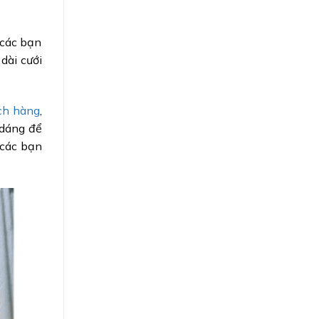
 các bạn
dài cưới
ch hàng
,
 dáng để
 các bạn