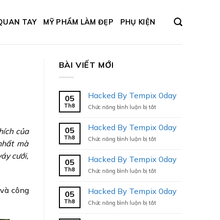
QUAN TAY
MỸ PHẨM LÀM ĐẸP
PHỤ KIỆN
BÀI VIẾT MỚI
Hacked By Tempix 0day
05
Th8
ở
Chức năng bình luận bị tắt
Hacked
By
Hacked By Tempix 0day
05
hích của
Tempix
Th8
ở
Chức năng bình luận bị tắt
0day
 nhất mà
Hacked
áy cưới,
By
Hacked By Tempix 0day
05
Tempix
Th8
ở
Chức năng bình luận bị tắt
0day
Hacked
By
 và công
Hacked By Tempix 0day
05
Tempix
Th8
ở
Chức năng bình luận bị tắt
0day
Hacked
By