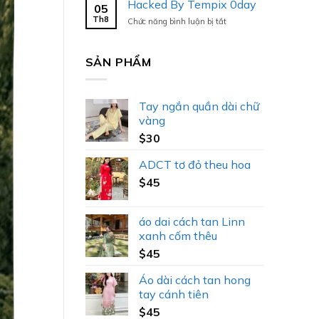
Hacked By Tempix 0day
05
Tempix
Th8
ở
Chức năng bình luận bị tắt
0day
Hacked
By
Tempix
SẢN PHẨM
0day
Tay ngắn quần dài chữ
vàng
$
30
ADCT tơ đỏ theu hoa
$
45
áo dai cách tan Linn
xanh cốm thêu
$
45
Áo dài cách tan hong
tay cánh tiên
$
45