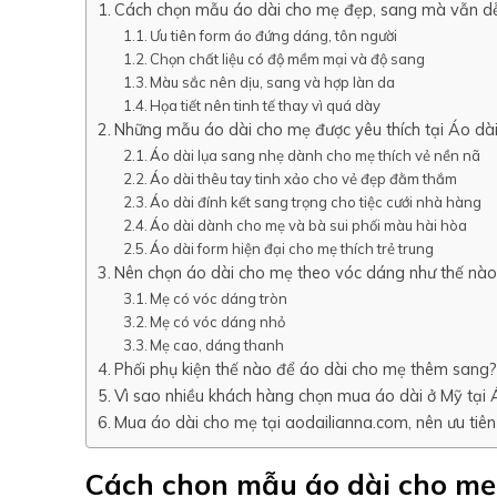
Cách chọn mẫu áo dài cho mẹ đẹp, sang mà vẫn d
Ưu tiên form áo đứng dáng, tôn người
Chọn chất liệu có độ mềm mại và độ sang
Màu sắc nên dịu, sang và hợp làn da
Họa tiết nên tinh tế thay vì quá dày
Những mẫu áo dài cho mẹ được yêu thích tại Áo dài
Áo dài lụa sang nhẹ dành cho mẹ thích vẻ nền nã
Áo dài thêu tay tinh xảo cho vẻ đẹp đằm thắm
Áo dài đính kết sang trọng cho tiệc cưới nhà hàng
Áo dài dành cho mẹ và bà sui phối màu hài hòa
Áo dài form hiện đại cho mẹ thích trẻ trung
Nên chọn áo dài cho mẹ theo vóc dáng như thế nào
Mẹ có vóc dáng tròn
Mẹ có vóc dáng nhỏ
Mẹ cao, dáng thanh
Phối phụ kiện thế nào để áo dài cho mẹ thêm sang?
Vì sao nhiều khách hàng chọn mua áo dài ở Mỹ tại 
Mua áo dài cho mẹ tại aodailianna.com, nên ưu tiên 
Cách chọn mẫu áo dài cho mẹ