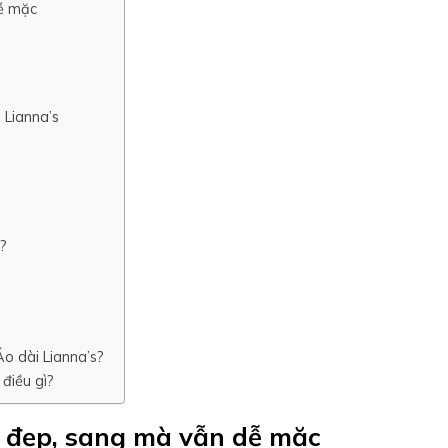
ễ mặc
 Lianna’s
?
Áo dài Lianna’s?
điều gì?
 đẹp, sang mà vẫn dễ mặc