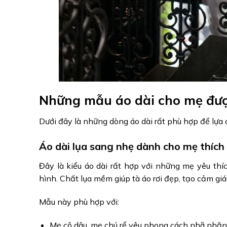
Những mẫu áo dài cho mẹ được
Dưới đây là những dòng áo dài rất phù hợp để lựa 
Áo dài lụa sang nhẹ dành cho mẹ thích
Đây là kiểu áo dài rất hợp với những mẹ yêu thí
hình. Chất lụa mềm giúp tà áo rơi đẹp, tạo cảm giác
Mẫu này phù hợp với:
Mẹ cô dâu, mẹ chú rể yêu phong cách nhã nhặn