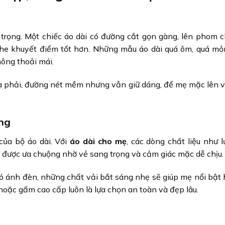
n trọng. Một chiếc áo dài có đường cắt gọn gàng, lên phom 
 che khuyết điểm tốt hơn. Những mẫu áo dài quá ôm, quá m
hông thoải mái.
vừa phải, đường nét mềm nhưng vẫn giữ dáng, để mẹ mặc lên 
ang
của bộ áo dài. Với
áo dài cho mẹ
, các dòng chất liệu như l
g được ưa chuộng nhờ vẻ sang trọng và cảm giác mặc dễ chịu.
có ánh đèn, những chất vải bắt sáng nhẹ sẽ giúp mẹ nổi bật
 hoặc gấm cao cấp luôn là lựa chọn an toàn và đẹp lâu.