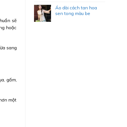
Áo dài cách tan hoa
sen tong màu be
chuẩn sẽ
ỏng hoặc
vừa sang
ụa, gấm,
 hơn một