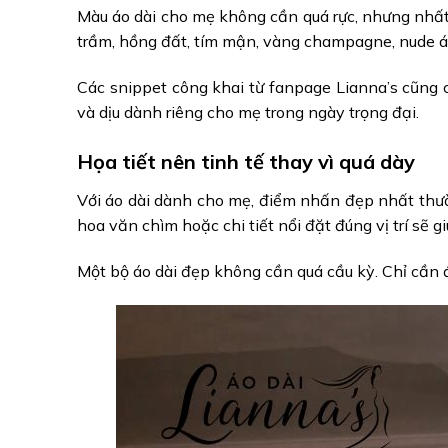
Màu áo dài cho mẹ không cần quá rực, nhưng nhất
trầm, hồng đất, tím mận, vàng champagne, nude á
Các snippet công khai từ fanpage Lianna’s cũng
và dịu dành riêng cho mẹ trong ngày trọng đại.
Họa tiết nên tinh tế thay vì quá dày
Với áo dài dành cho mẹ, điểm nhấn đẹp nhất thường
hoa văn chìm hoặc chi tiết nổi đặt đúng vị trí sẽ gi
Một bộ áo dài đẹp không cần quá cầu kỳ. Chỉ cần 