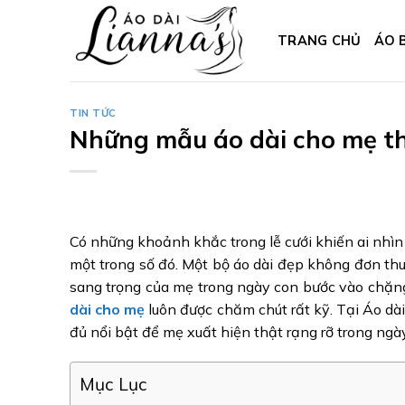
Skip
to
TRANG CHỦ
ÁO 
content
TIN TỨC
Những mẫu áo dài cho mẹ tha
Có những khoảnh khắc trong lễ cưới khiến ai nhìn 
một trong số đó. Một bộ áo dài đẹp không đơn thuầ
sang trọng của mẹ trong ngày con bước vào chặng
dài cho mẹ
luôn được chăm chút rất kỹ. Tại Áo dà
đủ nổi bật để mẹ xuất hiện thật rạng rỡ trong ngày
Mục Lục