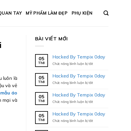
QUAN TAY
MỸ PHẨM LÀM ĐẸP
PHỤ KIỆN
BÀI VIẾT MỚI
i
Hacked By Tempix 0day
05
Th8
ở
Chức năng bình luận bị tắt
Hacked
By
Hacked By Tempix 0day
05
 luôn là
Tempix
Th8
ở
Chức năng bình luận bị tắt
0day
ậu và vẻ
Hacked
n
mẫu áo
By
Hacked By Tempix 0day
05
Tempix
m mại và
Th8
ở
Chức năng bình luận bị tắt
0day
Hacked
By
Hacked By Tempix 0day
05
Tempix
Th8
ở
Chức năng bình luận bị tắt
0day
Hacked
By