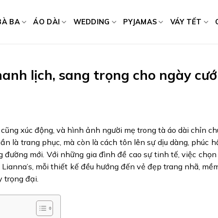
BÀ BA
ÁO DÀI
WEDDING
PYJAMAS
VÁY TẾT
nh lịch, sang trọng cho ngày cướ
cũng xúc động, và hình ảnh người mẹ trong tà áo dài chỉn chu
n là trang phục, mà còn là cách tôn lên sự dịu dàng, phúc h
 đường mới. Với những gia đình đề cao sự tinh tế, việc chọ
i Lianna’s, mỗi thiết kế đều hướng đến vẻ đẹp trang nhã, mề
 trọng đại.