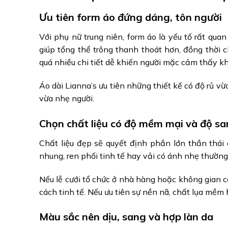
Ưu tiên form áo đứng dáng, tôn người
Với phụ nữ trung niên, form áo là yếu tố rất qua
giúp tổng thể trông thanh thoát hơn, đồng thời
quá nhiều chi tiết dễ khiến người mặc cảm thấy k
Áo dài Lianna’s ưu tiên những thiết kế có độ rủ 
vừa nhẹ người.
Chọn chất liệu có độ mềm mại và độ s
Chất liệu đẹp sẽ quyết định phần lớn thần thái 
nhung, ren phối tinh tế hay vải có ánh nhẹ thườn
Nếu lễ cưới tổ chức ở nhà hàng hoặc không gian 
cách tinh tế. Nếu ưu tiên sự nền nã, chất lụa mềm
Màu sắc nên dịu, sang và hợp làn da