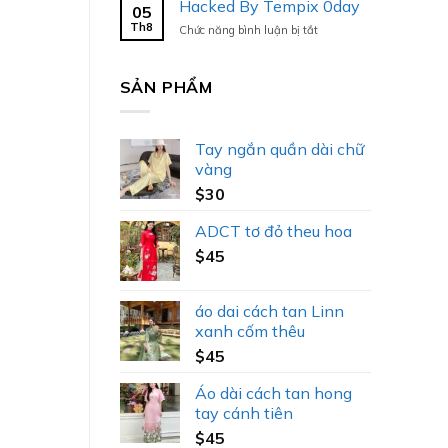
Hacked By Tempix 0day
05
Tempix
Th8
ở
Chức năng bình luận bị tắt
0day
Hacked
By
Tempix
SẢN PHẨM
0day
Tay ngắn quần dài chữ
vàng
$
30
ADCT tơ đỏ theu hoa
$
45
áo dai cách tan Linn
xanh cốm thêu
$
45
Áo dài cách tan hong
tay cánh tiên
$
45