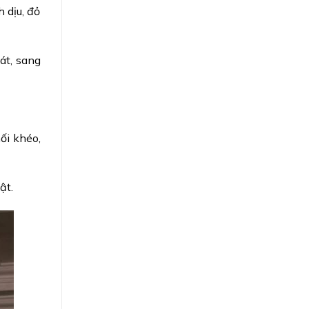
 dịu, đỏ
át, sang
ối khéo,
ật.