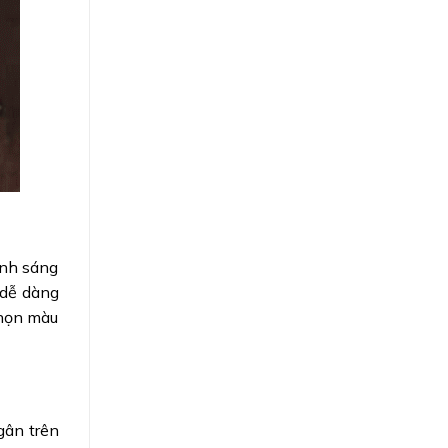
ánh sáng
 dễ dàng
chọn màu
gân trên