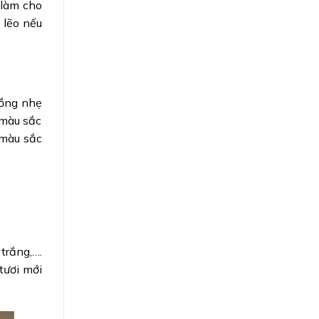
 làm cho
 lẽo nếu
hồng nhẹ
 màu sắc
 màu sắc
trắng,….
tươi mới