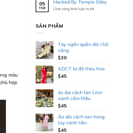
Hacked By Tempix 0day
05
Tempix
Th8
ở
Chức năng bình luận bị tắt
0day
Hacked
By
Tempix
SẢN PHẨM
0day
Tay ngắn quần dài chữ
vàng
$
30
ADCT tơ đỏ theu hoa
tông màu
$
45
 phù hợp
áo dai cách tan Linn
xanh cốm thêu
$
45
Áo dài cách tan hong
tay cánh tiên
$
45