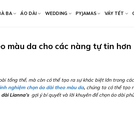
BÀ BA
ÁO DÀI
WEDDING
PYJAMAS
VÁY TẾT
o màu da cho các nàng tự tin hơn
ài tổng thể, mà còn có thể tạo ra sự khác biệt lớn trong cá
inh nghiệm chọn áo dài theo màu da
,
chúng ta có thể tạo 
 dài Lianna’s
gợi ý bí quyết và lời khuyên để chọn áo dài phù