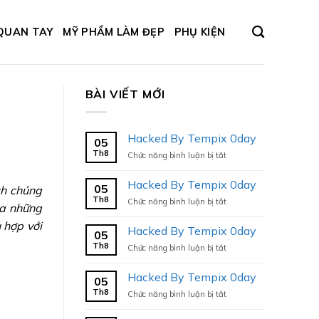
QUAN TAY
MỸ PHẨM LÀM ĐẸP
PHỤ KIỆN
BÀI VIẾT MỚI
Hacked By Tempix 0day
05
Th8
ở
Chức năng bình luận bị tắt
Hacked
By
Hacked By Tempix 0day
05
ch chúng
Tempix
Th8
ở
Chức năng bình luận bị tắt
0day
ra những
Hacked
 hợp với
By
Hacked By Tempix 0day
05
Tempix
Th8
ở
Chức năng bình luận bị tắt
0day
Hacked
By
Hacked By Tempix 0day
05
Tempix
Th8
ở
Chức năng bình luận bị tắt
0day
Hacked
By