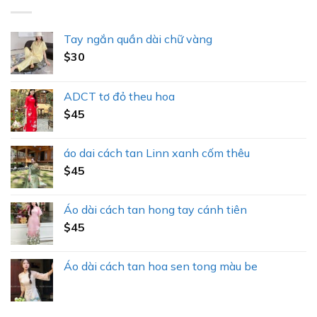
0day
Tay ngắn quần dài chữ vàng
$
30
ADCT tơ đỏ theu hoa
$
45
áo dai cách tan Linn xanh cốm thêu
$
45
Áo dài cách tan hong tay cánh tiên
$
45
Áo dài cách tan hoa sen tong màu be