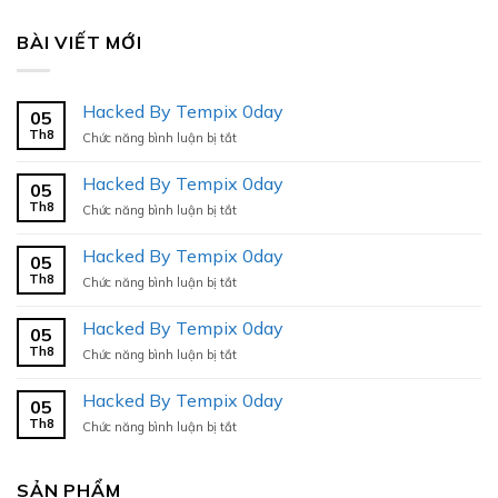
BÀI VIẾT MỚI
Hacked By Tempix 0day
05
Th8
ở
Chức năng bình luận bị tắt
Hacked
By
Hacked By Tempix 0day
05
Tempix
Th8
ở
Chức năng bình luận bị tắt
0day
Hacked
By
Hacked By Tempix 0day
05
Tempix
Th8
ở
Chức năng bình luận bị tắt
0day
Hacked
By
Hacked By Tempix 0day
05
Tempix
Th8
ở
Chức năng bình luận bị tắt
0day
Hacked
By
Hacked By Tempix 0day
05
Tempix
Th8
ở
Chức năng bình luận bị tắt
0day
Hacked
By
Tempix
SẢN PHẨM