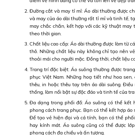
điểm về hình dáng cơ thể và tôn lên vẻ đẹp tr
Đường cắt và may tỉ mỉ: Áo dài thường được chă
và may của áo dài thường rất tỉ mỉ và tinh tế,
may chắc chắn, kết hợp với các kỹ thuật may t
theo thời gian.
Chất liệu cao cấp: Áo dài thường được làm từ các
thô. Những chất liệu này không chỉ tạo nên 
thoải mái cho người mặc. Đồng thời, chất liệu 
Trang trí đặc biệt: Áo suông thường được trang
phục Việt Nam. Những hoạ tiết như hoa sen, 
thêu, in hoặc thêu tay trên áo dài suông. Đ
thống, làm nổi bật sự độc đáo và tinh tế của tr
Đa dạng trong phối đồ: Áo suông có thể kết 
phong cách trang phục. Bạn có thể kết hợp áo s
Để tạo vẻ hiện đại và cá tính, bạn có thể phối
hay kính mát. Áo suông cũng có thể được lớp
phong cách đa chiều và ấn tượng.