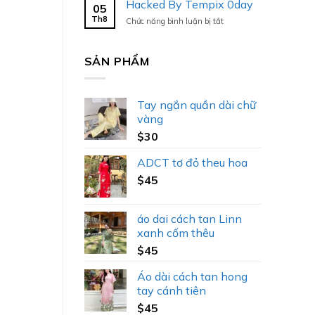
Hacked By Tempix 0day
05
Tempix
Th8
ở
Chức năng bình luận bị tắt
0day
Hacked
By
Tempix
SẢN PHẨM
0day
Tay ngắn quần dài chữ
vàng
$
30
ADCT tơ đỏ theu hoa
$
45
áo dai cách tan Linn
xanh cốm thêu
$
45
Áo dài cách tan hong
tay cánh tiên
$
45