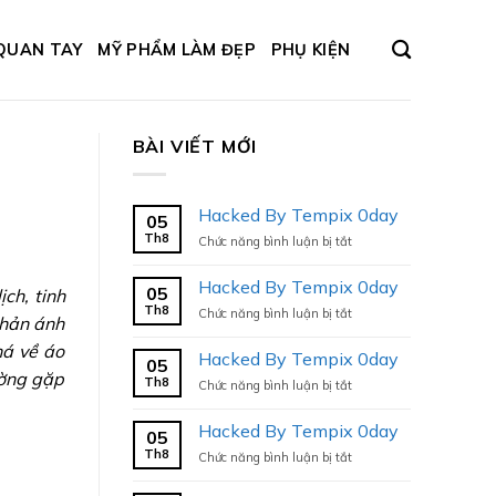
QUAN TAY
MỸ PHẨM LÀM ĐẸP
PHỤ KIỆN
BÀI VIẾT MỚI
Hacked By Tempix 0day
05
Th8
ở
Chức năng bình luận bị tắt
Hacked
By
Hacked By Tempix 0day
05
ch, tinh
Tempix
Th8
ở
Chức năng bình luận bị tắt
0day
phản ánh
Hacked
há về áo
By
Hacked By Tempix 0day
05
Tempix
ường gặp
Th8
ở
Chức năng bình luận bị tắt
0day
Hacked
By
Hacked By Tempix 0day
05
Tempix
Th8
ở
Chức năng bình luận bị tắt
0day
Hacked
By