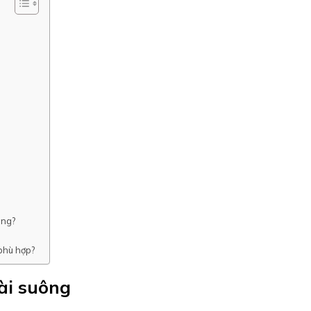
ông?
 phù hợp?
ài suông