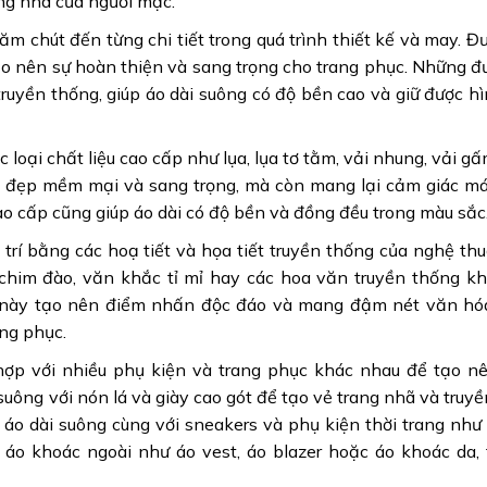
ang nhã của người mặc.
m chút đến từng chi tiết trong quá trình thiết kế và may. Đ
 tạo nên sự hoàn thiện và sang trọng cho trang phục. Những đ
ruyền thống, giúp áo dài suông có độ bền cao và giữ được h
 loại chất liệu cao cấp như lụa, lụa tơ tằm, vải nhung, vải g
vẻ đẹp mềm mại và sang trọng, mà còn mang lại cảm giác m
cao cấp cũng giúp áo dài có độ bền và đồng đều trong màu sắc
 trí bằng các hoạ tiết và họa tiết truyền thống của nghệ thu
chim đào, văn khắc tỉ mỉ hay các hoa văn truyền thống k
iều này tạo nên điểm nhấn độc đáo và mang đậm nét văn hó
ang phục.
hợp với nhiều phụ kiện và trang phục khác nhau để tạo n
uông với nón lá và giày cao gót để tạo vẻ trang nhã và truyề
 áo dài suông cùng với sneakers và phụ kiện thời trang như 
 áo khoác ngoài như áo vest, áo blazer hoặc áo khoác da,