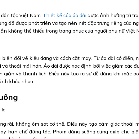
 dân tộc Việt Nam.
Thiết kế của áo dài
được ảnh hưởng từ tr
g đã được phát triển và tạo nên nét đặc trưng riêng của ngư
phần không thể thiếu trong trang phục của người phụ nữ Việt 
ều biến đổi về kiểu dáng và cách cắt may. Từ áo dài cổ điển, 
 và thoải mái hơn. Áo dài được xác định bởi việc giảm các đ
giản và thanh lịch. Điều này tạo ra sự dễ dàng khi mặc áo
cảnh khác nhau.
suông
là:
g rãi, không ôm sát cơ thể. Điều này tạo cảm giác thoải m
 hay hạn chế động tác. Phom dáng suông cũng giúp che gi