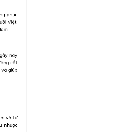
ang phục
ời Việt.
Nam.
ngày nay
ường cắt
 và giúp
ái và tự
ấu nhược