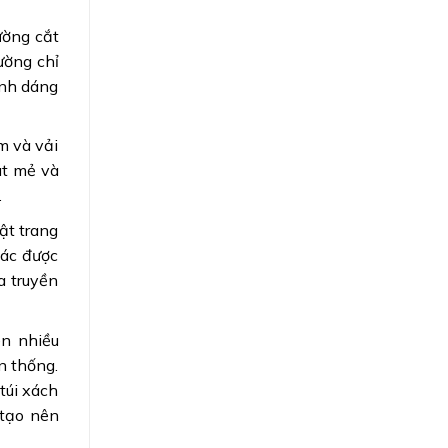
ường cắt
ường chỉ
ình dáng
ấm và vải
át mẻ và
.
ật trang
hác được
a truyền
ên nhiều
n thống.
túi xách
 tạo nên