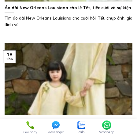
Áo dài New Orleans Louisiana cho lễ Tết, tiệc cưới và sự kiện
Tìm áo dài New Orleans Louisiana cho cưới hỏi, Tết, chụp ảnh, gia
đình và
18
Th6
Áo dài cưới đặt may online từ Mỹ đẹp, đúng dáng
Áo dài cưới đặt may online từ Mỹ cho cô dâu Việt kiều: tư vấn
Gọi ngay
Messenger
Zalo
WhatApp