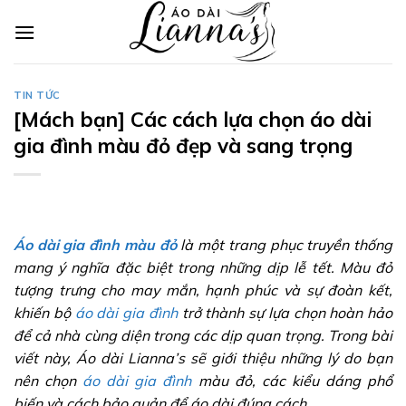
Skip
to
content
TIN TỨC
[Mách bạn] Các cách lựa chọn áo dài
gia đình màu đỏ đẹp và sang trọng
Áo dài gia đình màu đỏ
là một trang phục truyền thống
mang ý nghĩa đặc biệt trong những dịp lễ tết. Màu đỏ
tượng trưng cho may mắn, hạnh phúc và sự đoàn kết,
khiến bộ
áo dài gia đình
trở thành sự lựa chọn hoàn hảo
để cả nhà cùng diện trong các dịp quan trọng. Trong bài
viết này, Áo dài Lianna’s sẽ giới thiệu những lý do bạn
nên chọn
áo dài gia đình
màu đỏ, các kiểu dáng phổ
biến và cách bảo quản để áo dài đúng cách.