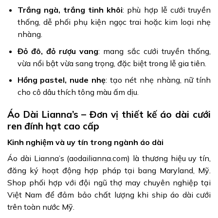
Trắng ngà, trắng tinh khôi
: phù hợp lễ cưới truyền
thống, dễ phối phụ kiện ngọc trai hoặc kim loại nhẹ
nhàng.
Đỏ đô, đỏ rượu vang
: mang sắc cưới truyền thống,
vừa nổi bật vừa sang trọng, đặc biệt trong lễ gia tiên.
Hồng pastel, nude nhẹ
: tạo nét nhẹ nhàng, nữ tính
cho cô dâu thích tông màu ấm dịu.
Áo Dài Lianna’s – Đơn vị thiết kế áo dài cưới
ren đính hạt cao cấp
Kinh nghiệm và uy tín trong ngành áo dài
Áo dài Lianna’s (aodailianna.com) là thương hiệu uy tín,
đăng ký hoạt động hợp pháp tại bang Maryland, Mỹ.
Shop phối hợp với đội ngũ thợ may chuyên nghiệp tại
Việt Nam để đảm bảo chất lượng khi ship áo dài cưới
trên toàn nước Mỹ.