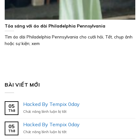
Tỏa sáng với áo dài Philadelphia Pennsylvania
Tìm áo dài Philadelphia Pennsylvania cho cưới hỏi, Tết, chụp ảnh
hoặc sự kiện; xem
BÀI VIẾT MỚI
Hacked By Tempix 0day
05
Th8
ở
Chức năng bình luận bị tắt
Hacked
By
Hacked By Tempix 0day
05
Tempix
Th8
ở
Chức năng bình luận bị tắt
0day
Hacked