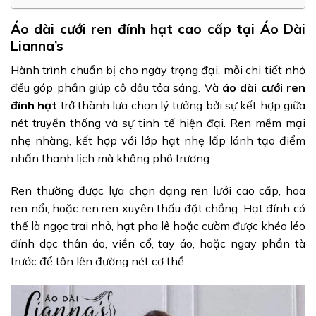
Áo dài cưới ren đính hạt cao cấp tại Áo Dài
Lianna’s
Hành trình chuẩn bị cho ngày trọng đại, mỗi chi tiết nhỏ
đều góp phần giúp cô dâu tỏa sáng. Và
áo dài cưới ren
đính hạt
trở thành lựa chọn lý tưởng bởi sự kết hợp giữa
nét truyền thống và sự tinh tế hiện đại. Ren mềm mại
nhẹ nhàng, kết hợp với lớp hạt nhẹ lấp lánh tạo điểm
nhấn thanh lịch mà không phô trương.
Ren thường được lựa chọn dạng ren lưới cao cấp, hoa
ren nổi, hoặc ren ren xuyên thấu đặt chồng. Hạt đính có
thể là ngọc trai nhỏ, hạt pha lê hoặc cườm được khéo léo
đính dọc thân áo, viền cổ, tay áo, hoặc ngay phần tà
trước để tôn lên đường nét cơ thể.