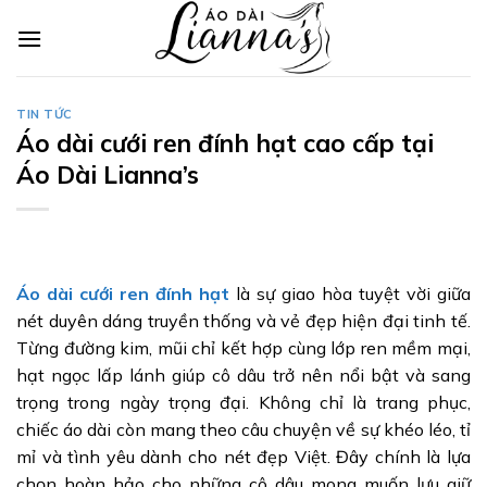
Skip
to
content
TIN TỨC
Áo dài cưới ren đính hạt cao cấp tại
Áo Dài Lianna’s
Áo dài cưới ren đính hạt
là sự giao hòa tuyệt vời giữa
nét duyên dáng truyền thống và vẻ đẹp hiện đại tinh tế.
Từng đường kim, mũi chỉ kết hợp cùng lớp ren mềm mại,
hạt ngọc lấp lánh giúp cô dâu trở nên nổi bật và sang
trọng trong ngày trọng đại. Không chỉ là trang phục,
chiếc áo dài còn mang theo câu chuyện về sự khéo léo, tỉ
mỉ và tình yêu dành cho nét đẹp Việt. Đây chính là lựa
chọn hoàn hảo cho những cô dâu mong muốn lưu giữ