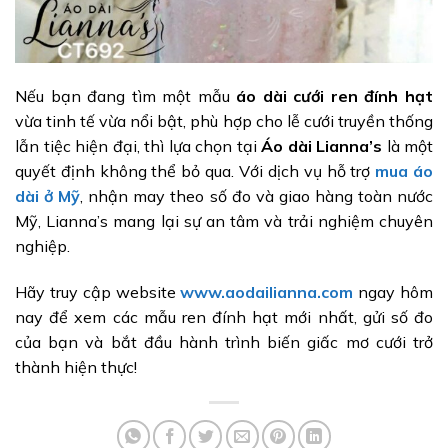
Nếu bạn đang tìm một mẫu
áo dài cưới ren đính hạt
vừa tinh tế vừa nổi bật, phù hợp cho lễ cưới truyền thống
lẫn tiệc hiện đại, thì lựa chọn tại
Áo dài Lianna’s
là một
quyết định không thể bỏ qua. Với dịch vụ hỗ trợ
mua áo
dài ở Mỹ
, nhận may theo số đo và giao hàng toàn nước
Mỹ, Lianna’s mang lại sự an tâm và trải nghiệm chuyên
nghiệp.
Hãy truy cập website
www.aodailianna.com
ngay hôm
nay để xem các mẫu ren đính hạt mới nhất, gửi số đo
của bạn và bắt đầu hành trình biến giấc mơ cưới trở
thành hiện thực!