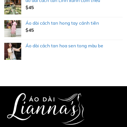
áo dai cách tan Linn xanh cốm thêu
$
45
Áo dài cách tan hong tay cánh tiên
$
45
Áo dài cách tan hoa sen tong màu be