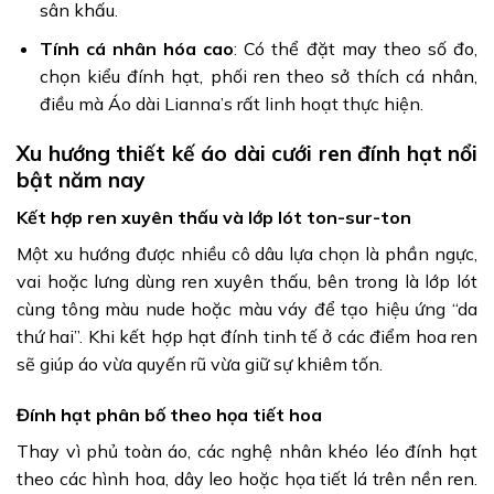
sân khấu.
Tính cá nhân hóa cao
: Có thể đặt may theo số đo,
chọn kiểu đính hạt, phối ren theo sở thích cá nhân,
điều mà Áo dài Lianna’s rất linh hoạt thực hiện.
Xu hướng thiết kế áo dài cưới ren đính hạt nổi
bật năm nay
Kết hợp ren xuyên thấu và lớp lót ton-sur-ton
Một xu hướng được nhiều cô dâu lựa chọn là phần ngực,
vai hoặc lưng dùng ren xuyên thấu, bên trong là lớp lót
cùng tông màu nude hoặc màu váy để tạo hiệu ứng “da
thứ hai”. Khi kết hợp hạt đính tinh tế ở các điểm hoa ren
sẽ giúp áo vừa quyến rũ vừa giữ sự khiêm tốn.
Đính hạt phân bố theo họa tiết hoa
Thay vì phủ toàn áo, các nghệ nhân khéo léo đính hạt
theo các hình hoa, dây leo hoặc họa tiết lá trên nền ren.