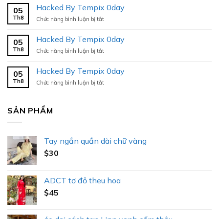
By
Hacked By Tempix 0day
05
Tempix
Th8
ở
Chức năng bình luận bị tắt
0day
Hacked
By
Hacked By Tempix 0day
05
Tempix
Th8
ở
Chức năng bình luận bị tắt
0day
Hacked
By
Hacked By Tempix 0day
05
Tempix
Th8
ở
Chức năng bình luận bị tắt
0day
Hacked
By
Tempix
SẢN PHẨM
0day
Tay ngắn quần dài chữ vàng
$
30
ADCT tơ đỏ theu hoa
$
45