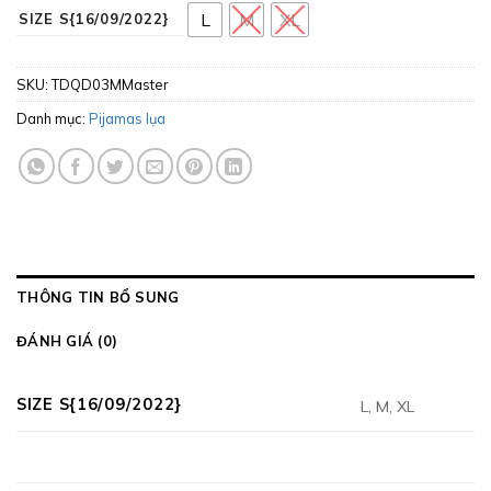
L
M
XL
SIZE S{16/09/2022}
SKU:
TDQD03MMaster
Danh mục:
Pijamas lụa
THÔNG TIN BỔ SUNG
ĐÁNH GIÁ (0)
SIZE S{16/09/2022}
L, M, XL