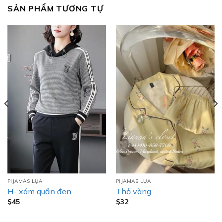
SẢN PHẨM TƯƠNG TỰ
PIJAMAS LỤA
PIJAMAS LỤA
H- xám quần đen
Thỏ vàng
$
45
$
32