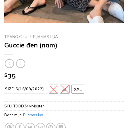
TRANG CHỦ
/
PIJAMAS LỤA
Guccie đen (nam)
$
35
L
XL
XXL
SIZE S{16/09/2022}
SKU:
TDQD34MMaster
Danh mục:
Pijamas lụa