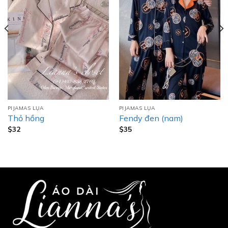
PIJAMAS LỤA
PIJAMAS LỤA
Thỏ hồng
Fendy đen (nam)
$
32
$
35