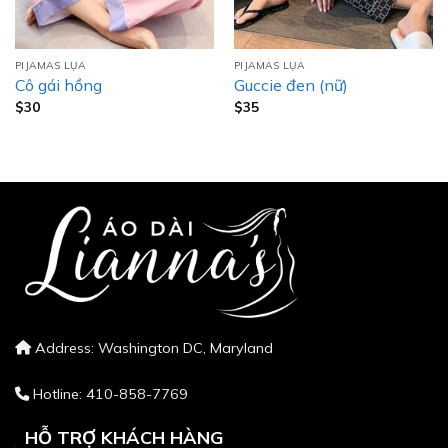
PIJAMAS LỤA
PIJAMAS LỤA
Cô gái hồng
Guccie đen (nữ)
$
30
$
35
Address: Washington DC, Maryland
Hotline: 410-858-7769
HỖ TRỢ KHÁCH HÀNG