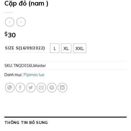
Cặp đỏ (nam )
$
30
L
XL
XXL
SIZE S{16/09/2022}
SKU:
TNQD016LMaster
Danh mục:
Pijamas lụa
THÔNG TIN BỔ SUNG