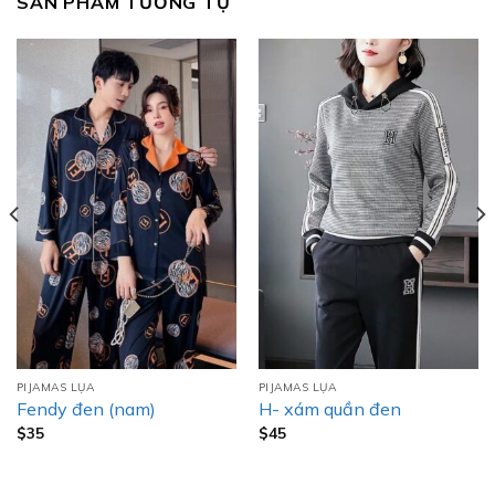
SẢN PHẨM TƯƠNG TỰ
PIJAMAS LỤA
PIJAMAS LỤA
Fendy đen (nam)
H- xám quần đen
$
35
$
45