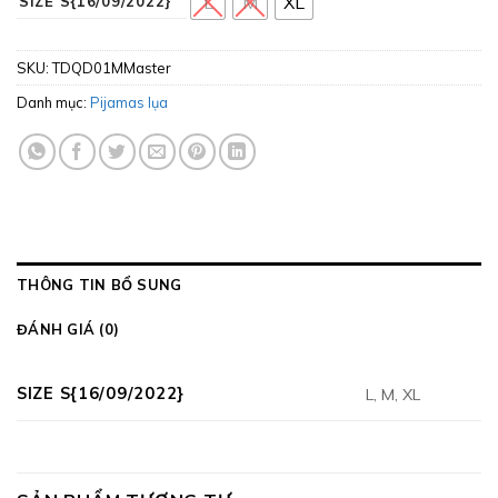
L
M
XL
SIZE S{16/09/2022}
SKU:
TDQD01MMaster
Danh mục:
Pijamas lụa
THÔNG TIN BỔ SUNG
ĐÁNH GIÁ (0)
SIZE S{16/09/2022}
L, M, XL