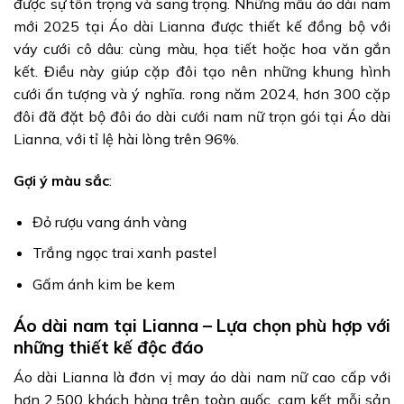
được sự tôn trọng và sang trọng. Những mẫu áo dài nam
mới 2025 tại Áo dài Lianna được thiết kế đồng bộ với
váy cưới cô dâu: cùng màu, họa tiết hoặc hoa văn gắn
kết. Điều này giúp cặp đôi tạo nên những khung hình
cưới ấn tượng và ý nghĩa. rong năm 2024, hơn 300 cặp
đôi
đã đặt bộ đôi áo dài cưới nam nữ trọn gói tại Áo dài
Lianna, với tỉ lệ hài lòng trên 96%.
Gợi ý màu sắc
:
Đỏ rượu vang ánh vàng
Trắng ngọc trai xanh pastel
Gấm ánh kim be kem
Áo dài nam tại Lianna – Lựa chọn phù hợp với
những thiết kế độc đáo
Áo dài Lianna là đơn vị may áo dài nam nữ cao cấp với
hơn 2.500 khách hàng trên toàn quốc, cam kết mỗi sản