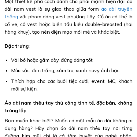
Một thiết kế phá cách dành cho phái mạnh hiện đại: áo
dài nam vest là sự giao thoa giữa form
áo dài truyền
thống
với phom dáng vest phương Tây. Cổ áo có thể là
cổ ve, cổ vest hoặc biến tấu kiểu double-breasted (hai
hàng khuy), tạo nên diện mạo mới mẻ và khác biệt.
Đặc trưng
:
Vải bố hoặc gấm dày, đứng dáng tốt
Màu sắc: đen trắng, xám tro, xanh navy ánh bạc
Thích hợp cho các buổi tiệc cưới, event, MC, khách
mời sự kiện.
Áo dài nam thêu tay thủ công tinh tế, độc bản, không
trùng lặp
Bạn muốn khác biệt? Muốn có một mẫu áo dài không ai
đụng hàng? Hãy chọn áo dài nam thêu tay nơi từng
đường kim mũi chỉ là cả tâm huyết của nghệ nhân.