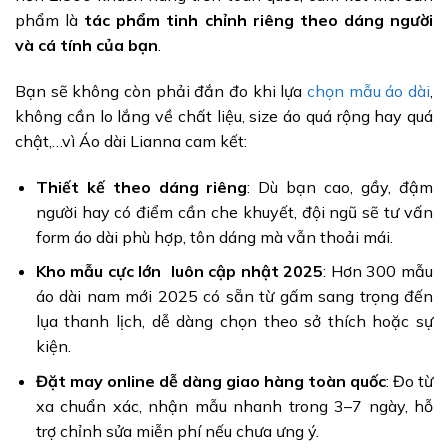
phẩm là
tác phẩm tinh chỉnh riêng theo dáng người
và cá tính của bạn
.
Bạn sẽ không còn phải đắn đo khi lựa
chọn mẫu áo dài
,
không cần lo lắng về chất liệu, size áo quá rộng hay quá
chật,…vì Áo dài Lianna cam kết:
Thiết kế theo dáng riêng
: Dù bạn cao, gầy, đậm
người hay có điểm cần che khuyết, đội ngũ sẽ tư vấn
form áo dài phù hợp, tôn dáng mà vẫn thoải mái.
Kho mẫu cực lớn luôn cập nhật 2025
: Hơn 300 mẫu
áo dài nam mới 2025 có sẵn từ gấm sang trọng đến
lụa thanh lịch, dễ dàng chọn theo sở thích hoặc sự
kiện.
Đặt may online dễ dàng giao hàng toàn quốc
: Đo từ
xa chuẩn xác, nhận mẫu nhanh trong 3–7 ngày, hỗ
trợ chỉnh sửa miễn phí nếu chưa ưng ý.