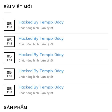
BÀI VIẾT MỚI
Hacked By Tempix 0day
05
Th8
ở
Chức năng bình luận bị tắt
Hacked
By
Hacked By Tempix 0day
05
Tempix
Th8
ở
Chức năng bình luận bị tắt
0day
Hacked
By
Hacked By Tempix 0day
05
Tempix
Th8
ở
Chức năng bình luận bị tắt
0day
Hacked
By
Hacked By Tempix 0day
05
Tempix
Th8
ở
Chức năng bình luận bị tắt
0day
Hacked
By
Hacked By Tempix 0day
05
Tempix
Th8
ở
Chức năng bình luận bị tắt
0day
Hacked
By
Tempix
SẢN PHẨM
0day