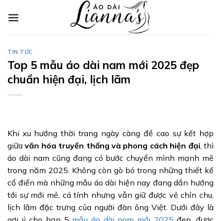
Skip
to
content
TIN TỨC
Top 5 mẫu áo dài nam mới 2025 đẹp
chuẩn hiện đại, lịch lãm
Khi xu hướng thời trang ngày càng đề cao sự kết hợp
giữa
văn hóa truyền thống và phong cách hiện đại
, thì
áo dài nam cũng đang có bước chuyển mình mạnh mẽ
trong năm 2025. Không còn gò bó trong những thiết kế
cổ điển mà những mẫu áo dài hiện nay đang dần hướng
tới sự mới mẻ, cá tính nhưng vẫn giữ được vẻ chỉn chu,
lịch lãm đặc trưng của người đàn ông Việt. Dưới đây là
gợi ý cho bạn 5
mẫu áo dài nam mới 2025
đẹp, được