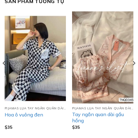
SẢN PHẨM TƯƠNG TỰ
PIJAMAS LỤA TAY NGẮN QUẦN DÀI (TNQD)
PIJAMAS LỤA TAY NGẮN QUẦN DÀI (TNQD)
Tay ngắn quan dài gấu
Hoa ô vuông đen
hồng
$
35
$
35