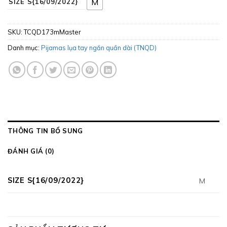
M
SIZE S{16/09/2022}
SKU:
TCQD173mMaster
Danh mục:
Pijamas lụa tay ngắn quần dài (TNQD)
THÔNG TIN BỔ SUNG
ĐÁNH GIÁ (0)
SIZE S{16/09/2022}
M