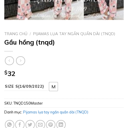
TRANG CHỦ
/
PIJAMAS LỤA TAY NGẮN QUẦN DÀI (TNQD)
Gầu hồng (tnqd)
$
32
M
SIZE S{16/09/2022}
SKU:
TNQD150Master
Danh mục:
Pijamas lụa tay ngắn quần dài (TNQD)