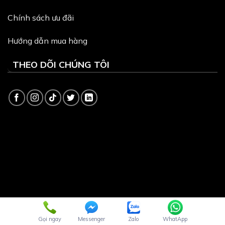
Chính sách ưu đãi
Hướng dẫn mua hàng
THEO DÕI CHÚNG TÔI
Copyright 2026 ©
Dịch vụ quản trị website
và
Thiết kế
Webite
bởi VinaSite.com.vn
Gọi ngay
Messenger
Zalo
WhatApp