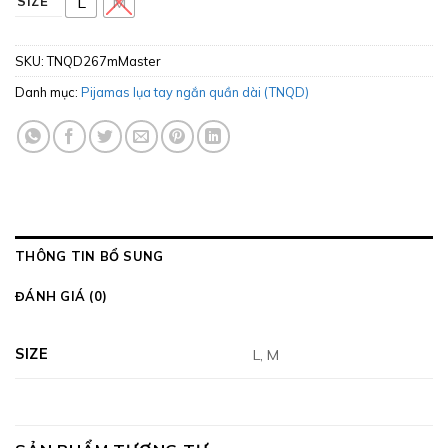
L
M
SIZE
SKU:
TNQD267mMaster
Danh mục:
Pijamas lụa tay ngắn quần dài (TNQD)
THÔNG TIN BỔ SUNG
ĐÁNH GIÁ (0)
SIZE
L, M