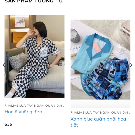
SẢN PHẨM TƯƠNG TỰ
PIJAMAS LỤA TAY NGẮN QUẦN DÀI (TNQD)
Hoa ô vuông đen
PIJAMAS LỤA TAY NGẮN QUẦN DÀI (TNQD)
Xanh blue quần phối họa
$
35
tiết