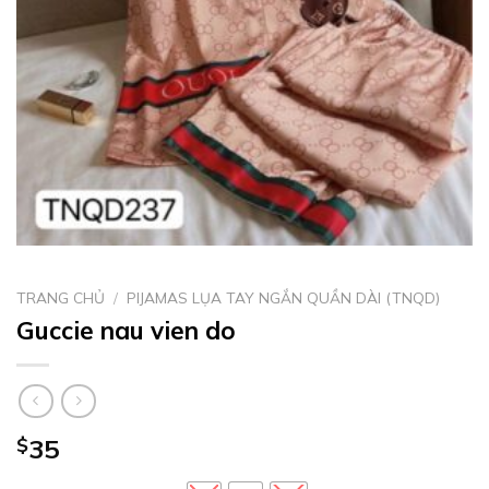
TRANG CHỦ
/
PIJAMAS LỤA TAY NGẮN QUẦN DÀI (TNQD)
Guccie nau vien do
$
35