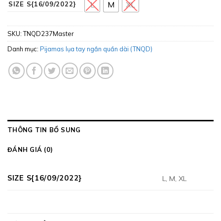
L
M
XL
SIZE S{16/09/2022}
SKU:
TNQD237Master
Danh mục:
Pijamas lụa tay ngắn quần dài (TNQD)
THÔNG TIN BỔ SUNG
ĐÁNH GIÁ (0)
SIZE S{16/09/2022}
L, M, XL