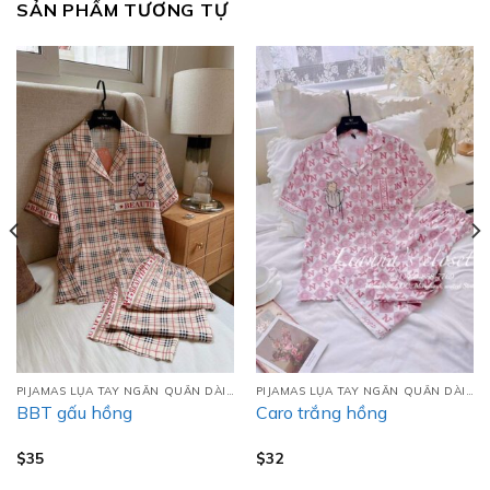
SẢN PHẨM TƯƠNG TỰ
PIJAMAS LỤA TAY NGẮN QUẦN DÀI (TNQD)
PIJAMAS LỤA TAY NGẮN QUẦN DÀI (TNQD)
BBT gấu hồng
Caro trắng hồng
$
35
$
32