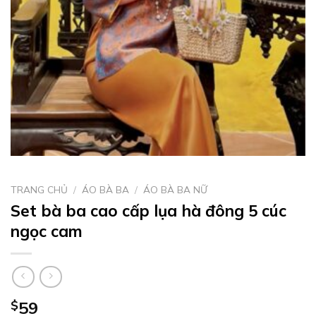
TRANG CHỦ
/
ÁO BÀ BA
/
ÁO BÀ BA NỮ
Set bà ba cao cấp lụa hà đông 5 cúc
ngọc cam
$
59