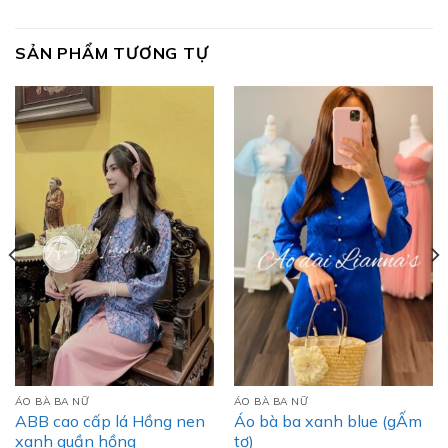
SẢN PHẨM TƯƠNG TỰ
ÁO BÀ BA NỮ
ÁO BÀ BA NỮ
ABB cao cấp lá Hồng nen
Áo bà ba xanh blue (gẤm
xanh quần hồng
tơ)