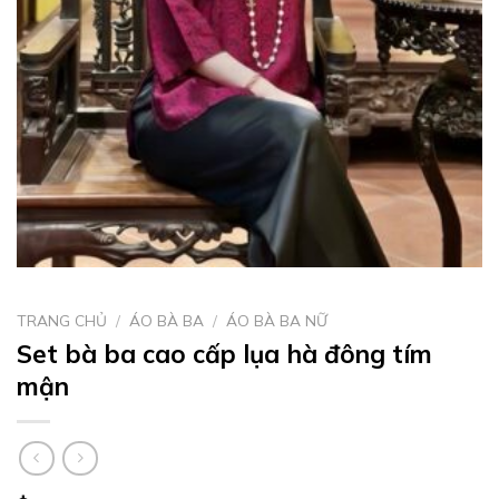
TRANG CHỦ
/
ÁO BÀ BA
/
ÁO BÀ BA NỮ
Set bà ba cao cấp lụa hà đông tím
mận