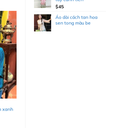
$
45
Áo dài cách tan hoa
sen tong màu be
n xanh