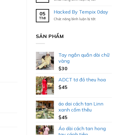
Hacked
By
Hacked By Tempix 0day
05
Tempix
Th8
ở
Chức năng bình luận bị tắt
0day
Hacked
By
Tempix
SẢN PHẨM
0day
Tay ngắn quần dài chữ
vàng
$
30
ADCT tơ đỏ theu hoa
$
45
áo dai cách tan Linn
xanh cốm thêu
$
45
Áo dài cách tan hong
tay cánh tiên