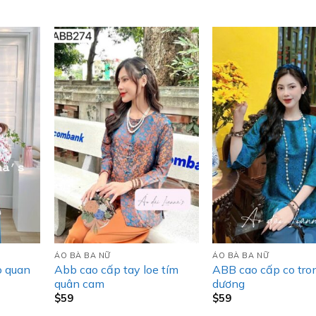
ÁO BÀ BA NỮ
ÁO BÀ BA NỮ
o quan
Abb cao cấp tay loe tím
ABB cao cấp co tro
quân cam
dương
$
59
$
59