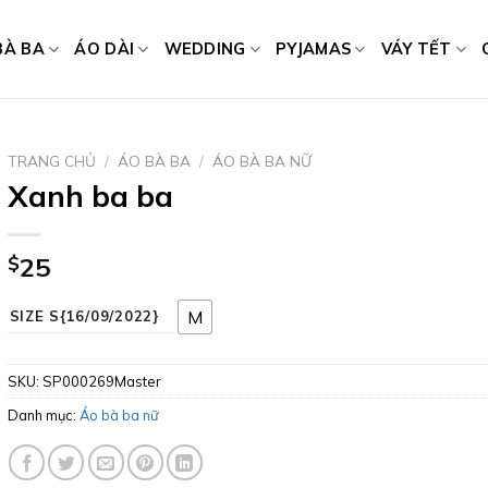
BÀ BA
ÁO DÀI
WEDDING
PYJAMAS
VÁY TẾT
TRANG CHỦ
/
ÁO BÀ BA
/
ÁO BÀ BA NỮ
Xanh ba ba
$
25
M
SIZE S{16/09/2022}
SKU:
SP000269Master
Danh mục:
Áo bà ba nữ