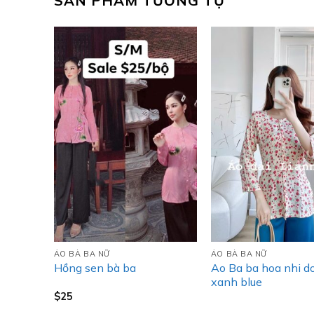
SẢN PHẨM TƯƠNG TỰ
ÁO BÀ BA NỮ
ÁO BÀ BA NỮ
Ao Ba ba hoa nhi d
Hồng sen bà ba
xanh blue
$
25