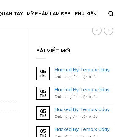
QUAN TAY
MỸ PHẨM LÀM ĐẸP
PHỤ KIỆN
BÀI VIẾT MỚI
Hacked By Tempix 0day
05
Th8
ở
Chức năng bình luận bị tắt
Hacked
By
Hacked By Tempix 0day
05
Tempix
Th8
ở
Chức năng bình luận bị tắt
0day
Hacked
By
Hacked By Tempix 0day
05
Tempix
Th8
ở
Chức năng bình luận bị tắt
0day
Hacked
By
Hacked By Tempix 0day
05
Tempix
Th8
ở
Chức năng bình luận bị tắt
0day