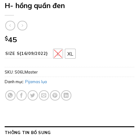
H- hồng quần đen
$
45
L
XL
SIZE S{16/09/2022}
SKU:
S06LMaster
Danh mục:
Pijamas lụa
THÔNG TIN BỔ SUNG