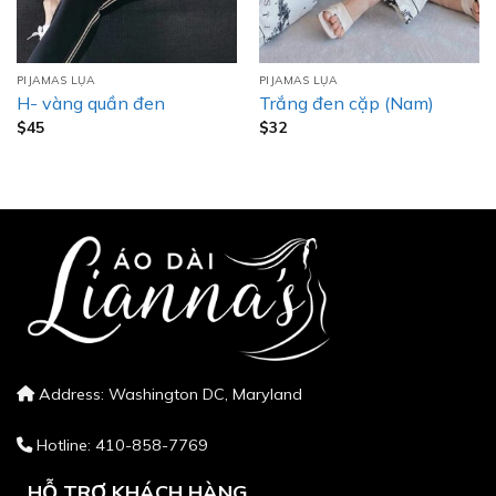
PIJAMAS LỤA
PIJAMAS LỤA
H- vàng quần đen
Trắng đen cặp (Nam)
$
45
$
32
Address: Washington DC, Maryland
Hotline: 410-858-7769
HỖ TRỢ KHÁCH HÀNG