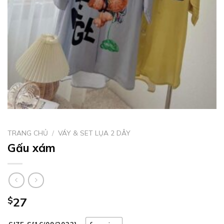
TRANG CHỦ
/
VÁY & SET LỤA 2 DÂY
Gấu xám
$
27