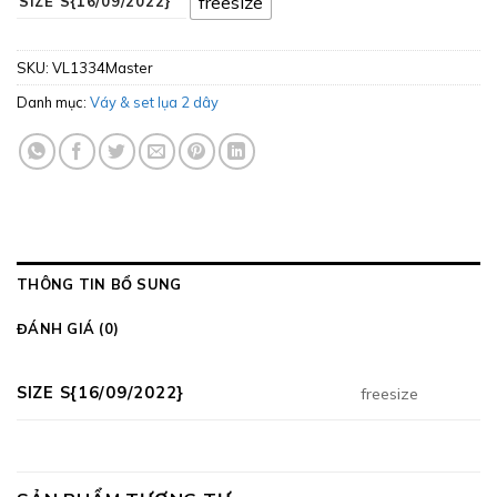
freesize
SIZE S{16/09/2022}
SKU:
VL1334Master
Danh mục:
Váy & set lụa 2 dây
THÔNG TIN BỔ SUNG
ĐÁNH GIÁ (0)
SIZE S{16/09/2022}
freesize