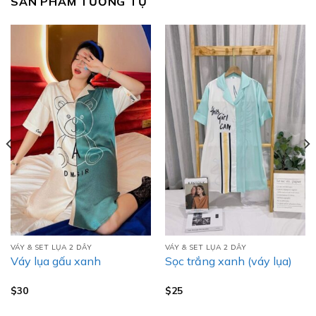
SẢN PHẨM TƯƠNG TỰ
VÁY & SET LỤA 2 DÂY
VÁY & SET LỤA 2 DÂY
Váy lụa gấu xanh
Sọc trắng xanh (váy lụa)
$
30
$
25