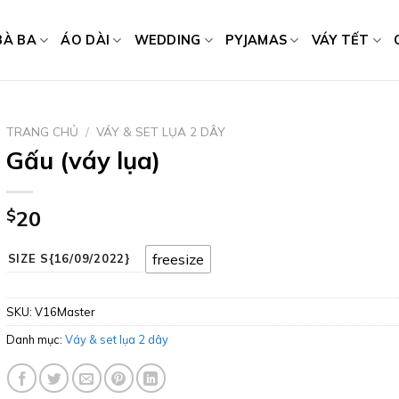
BÀ BA
ÁO DÀI
WEDDING
PYJAMAS
VÁY TẾT
TRANG CHỦ
/
VÁY & SET LỤA 2 DÂY
Gấu (váy lụa)
$
20
freesize
SIZE S{16/09/2022}
SKU:
V16Master
Danh mục:
Váy & set lụa 2 dây