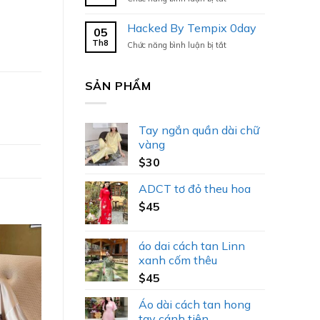
Hacked
By
Hacked By Tempix 0day
05
Tempix
Th8
ở
Chức năng bình luận bị tắt
0day
Hacked
By
Tempix
SẢN PHẨM
0day
Tay ngắn quần dài chữ
vàng
$
30
ADCT tơ đỏ theu hoa
$
45
áo dai cách tan Linn
xanh cốm thêu
$
45
Áo dài cách tan hong
tay cánh tiên