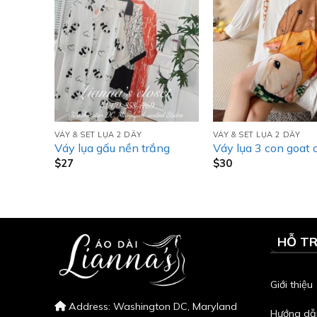
VÁY & SET LỤA 2 DÂY
VÁY & SET LỤA 2 DÂY
Váy lụa gấu nền trắng
Váy lụa 3 con goat 
$
27
$
30
HỖ T
Giới thiệu
Address: Washington DC, Maryland
Hướng dẫ