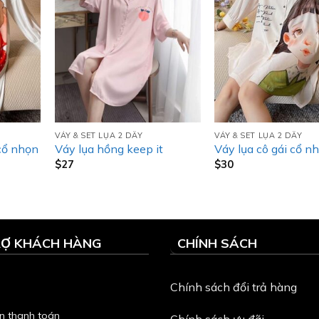
VÁY & SET LỤA 2 DÂY
VÁY & SET LỤA 2 DÂY
cổ nhọn
Váy lụa hồng keep it
Váy lụa cô gái cổ n
$
27
$
30
RỢ KHÁCH HÀNG
CHÍNH SÁCH
Chính sách đổi trả hàng
n thanh toán