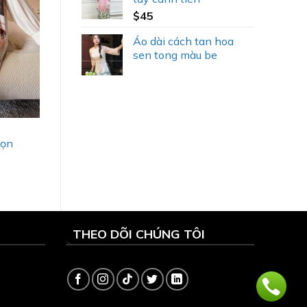
$
45
Áo dài cách tan hoa
sen tong màu be
họn
THEO DÕI CHÚNG TÔI