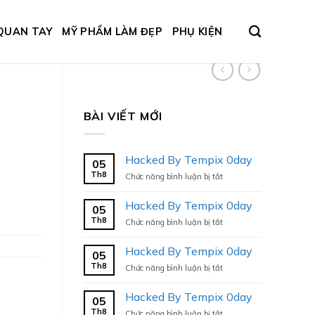
QUAN TAY
MỸ PHẨM LÀM ĐẸP
PHỤ KIỆN
BÀI VIẾT MỚI
Hacked By Tempix 0day
05
Th8
ở
Chức năng bình luận bị tắt
Hacked
By
Hacked By Tempix 0day
05
Tempix
Th8
ở
Chức năng bình luận bị tắt
0day
Hacked
By
Hacked By Tempix 0day
05
Tempix
Th8
ở
Chức năng bình luận bị tắt
0day
Hacked
By
Hacked By Tempix 0day
05
Tempix
Th8
ở
Chức năng bình luận bị tắt
0day