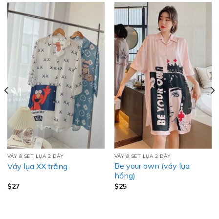
VÁY & SET LỤA 2 DÂY
VÁY & SET LỤA 2 DÂY
Be your own (váy lụa
Váy lụa XX trắng
hồng)
$
27
$
25