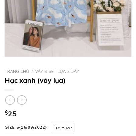
TRANG CHỦ
/
VÁY & SET LỤA 2 DÂY
Hạc xanh (váy lụa)
$
25
freesize
SIZE S{16/09/2022}