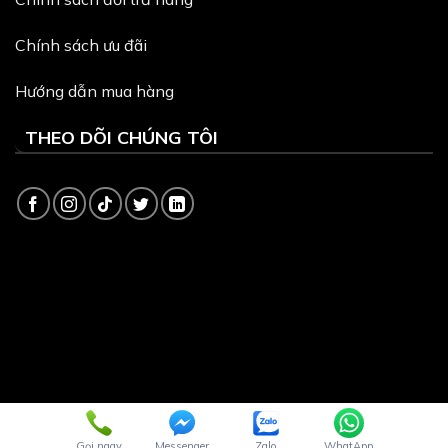
Chính sách ưu đãi
Hướng dẫn mua hàng
THEO DÕI CHÚNG TÔI
Copyright 2026 ©
Dịch vụ quản trị website
và
Thiết kế
Webite
bởi VinaSite.com.vn
Gọi ngay
Messenger
Zalo
WhatApp