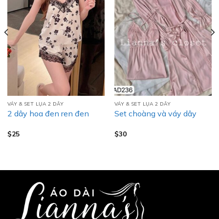
VÁY & SET LỤA 2 DÂY
VÁY & SET LỤA 2 DÂY
2 dây hoa đen ren đen
Set choàng và váy dây
$
25
$
30