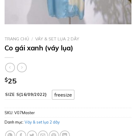
TRANG CHỦ
/
VÁY & SET LỤA 2 DÂY
Co gái xanh (váy lụa)
$
25
freesize
SIZE S{16/09/2022}
SKU:
V07Master
Danh mục:
Váy & set lụa 2 dây