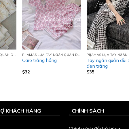
PIJAMAS LỤA TAY NGẮN QUẦN DÀI (TNQD)
PIJAMAS LỤA TAY NGẮN QUẦN DÀI (TNQD)
Tay ngắn quần đùi 
Caro trắng hồng
đen trắng
$
32
$
35
RỢ KHÁCH HÀNG
CHÍNH SÁCH
Chính sách đổi trả hàng