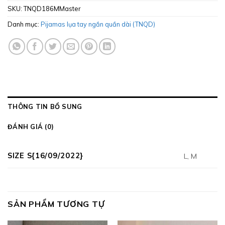
SKU:
TNQD186MMaster
Danh mục:
Pijamas lụa tay ngắn quần dài (TNQD)
THÔNG TIN BỔ SUNG
ĐÁNH GIÁ (0)
SIZE S{16/09/2022}
L, M
SẢN PHẨM TƯƠNG TỰ