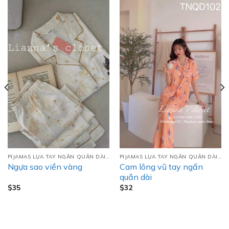
PIJAMAS LỤA TAY NGẮN QUẦN DÀI (TNQD)
PIJAMAS LỤA TAY NGẮN QUẦN DÀI (TNQD)
Cam lông vũ tay ngấn
Ngựa sao viền vàng
quần dài
$
35
$
32