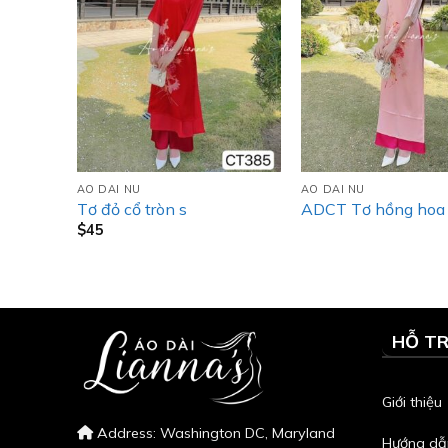
AO DAI NU
AO DAI NU
Tơ đỏ cổ tròn s
ADCT Tơ hồng hoa
$
45
HỖ T
Giới thiệu
Address: Washington DC, Maryland
Hướng dẫ