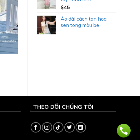
$
45
Áo dài cách tan hoa
sen tong màu be
THEO DÕI CHÚNG TÔI