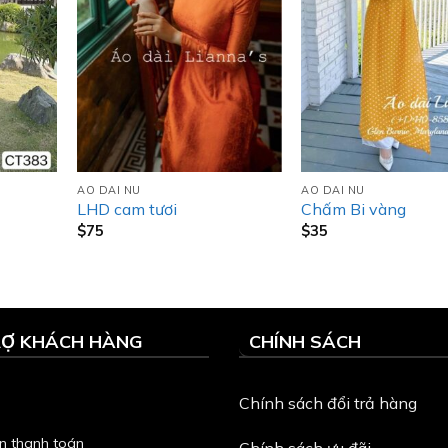
AO DAI NU
AO DAI NU
LHD cam tươi
Chấm Bi vàng
$
75
$
35
RỢ KHÁCH HÀNG
CHÍNH SÁCH
Chính sách đổi trả hàng
n thanh toán