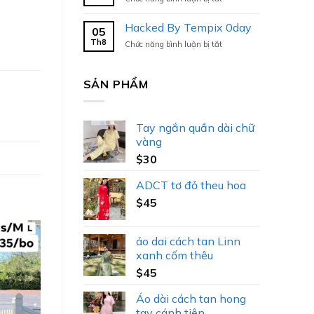
Hacked
By
Hacked By Tempix 0day
05
Tempix
Th8
ở
Chức năng bình luận bị tắt
0day
Hacked
By
Tempix
SẢN PHẨM
0day
Tay ngắn quần dài chữ
vàng
$
30
ADCT tơ đỏ theu hoa
$
45
áo dai cách tan Linn
xanh cốm thêu
$
45
Áo dài cách tan hong
tay cánh tiên