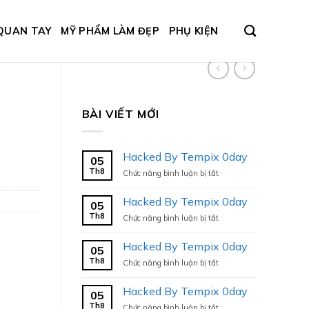
QUAN TAY
MỸ PHẨM LÀM ĐẸP
PHỤ KIỆN
BÀI VIẾT MỚI
Hacked By Tempix 0day
05
Th8
ở
Chức năng bình luận bị tắt
Hacked
By
Hacked By Tempix 0day
05
Tempix
Th8
ở
Chức năng bình luận bị tắt
0day
Hacked
By
Hacked By Tempix 0day
05
Tempix
Th8
ở
Chức năng bình luận bị tắt
0day
Hacked
By
Hacked By Tempix 0day
05
Tempix
Th8
ở
Chức năng bình luận bị tắt
0day