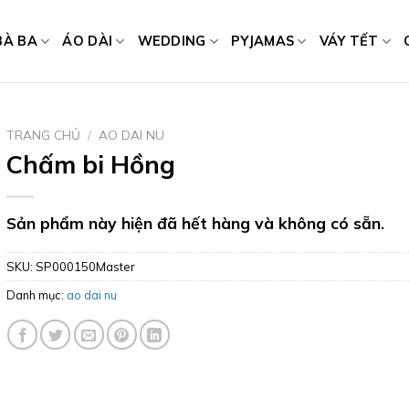
BÀ BA
ÁO DÀI
WEDDING
PYJAMAS
VÁY TẾT
TRANG CHỦ
/
AO DAI NU
Chấm bi Hồng
Sản phẩm này hiện đã hết hàng và không có sẵn.
SKU:
SP000150Master
Danh mục:
ao dai nu