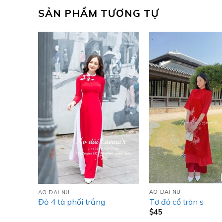
SẢN PHẨM TƯƠNG TỰ
AO DAI NU
AO DAI NU
Tơ đỏ cổ tròn s
Đỏ 4 tà phối trắng
$
45