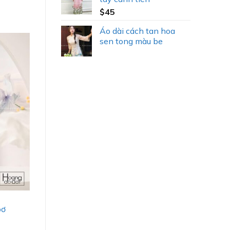
$
45
Áo dài cách tan hoa
sen tong màu be
bơ