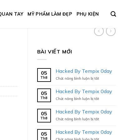
QUAN TAY
MỸ PHẨM LÀM ĐẸP
PHỤ KIỆN
BÀI VIẾT MỚI
Hacked By Tempix 0day
05
Th8
ở
Chức năng bình luận bị tắt
Hacked
By
Hacked By Tempix 0day
05
Tempix
Th8
ở
Chức năng bình luận bị tắt
0day
Hacked
By
Hacked By Tempix 0day
05
Tempix
Th8
ở
Chức năng bình luận bị tắt
0day
Hacked
By
Hacked By Tempix 0day
05
Tempix
Th8
ở
Chức năng bình luận bị tắt
0day