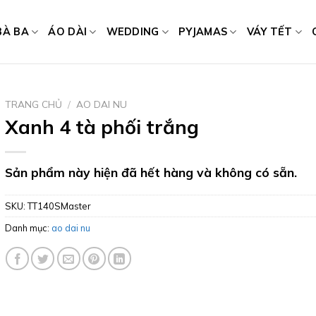
BÀ BA
ÁO DÀI
WEDDING
PYJAMAS
VÁY TẾT
TRANG CHỦ
/
AO DAI NU
Xanh 4 tà phối trắng
Sản phẩm này hiện đã hết hàng và không có sẵn.
SKU:
TT140SMaster
Danh mục:
ao dai nu