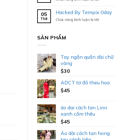
Hacked
By
Hacked By Tempix 0day
05
Tempix
Th8
ở
Chức năng bình luận bị tắt
0day
Hacked
By
Tempix
SẢN PHẨM
0day
Tay ngắn quần dài chữ
vàng
$
30
ADCT tơ đỏ theu hoa
$
45
áo dai cách tan Linn
xanh cốm thêu
$
45
Áo dài cách tan hong
tay cánh tiên