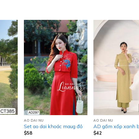
AO DAI NU
AO DAI NU
Set ao dai khoác maug đỏ
AD gấm xốp xanh 
$
58
$
42