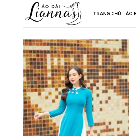
Skip
to
TRANG CHỦ
ÁO 
content