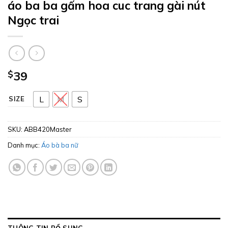
áo ba ba gấm hoa cuc trang gài nút
Ngọc trai
$
39
L
M
S
SIZE
SKU:
ABB420Master
Danh mục:
Áo bà ba nữ