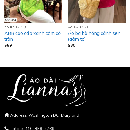
ÁO BÀ BA NỮ
ÁO BÀ BA NỮ
ABB cao cấp xanh cốm cổ
Áo bà bà hồng cánh sen
tròn
(gấm tơ)
$
59
$
30
Address: Washington DC, Maryland
Hotline: 410-858-7769