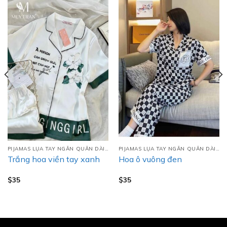
PIJAMAS LỤA TAY NGẮN QUẦN DÀI (TNQD)
PIJAMAS LỤA TAY NGẮN QUẦN DÀI (TNQD)
Trắng hoa viền tay xanh
Hoa ô vuông đen
$
35
$
35