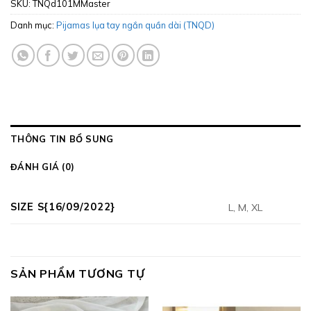
SKU:
TNQd101MMaster
Danh mục:
Pijamas lụa tay ngắn quần dài (TNQD)
THÔNG TIN BỔ SUNG
ĐÁNH GIÁ (0)
SIZE S{16/09/2022}
L, M, XL
SẢN PHẨM TƯƠNG TỰ