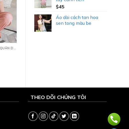
$
45
Áo dài cách tan hoa
sen tong màu be
PIJAMAS LỤA TAY NGẮN QUẦN DÀI (TNQD)
THEO DÕI CHÚNG TÔI