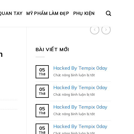
QUAN TAY
MỸ PHẨM LÀM ĐẸP
PHỤ KIỆN
BÀI VIẾT MỚI
m
Hacked By Tempix 0day
05
Th8
ở
Chức năng bình luận bị tắt
Hacked
By
Hacked By Tempix 0day
05
Tempix
Th8
ở
Chức năng bình luận bị tắt
0day
Hacked
By
Hacked By Tempix 0day
05
Tempix
Th8
ở
Chức năng bình luận bị tắt
0day
Hacked
By
Hacked By Tempix 0day
05
Tempix
Th8
ở
Chức năng bình luận bị tắt
0day