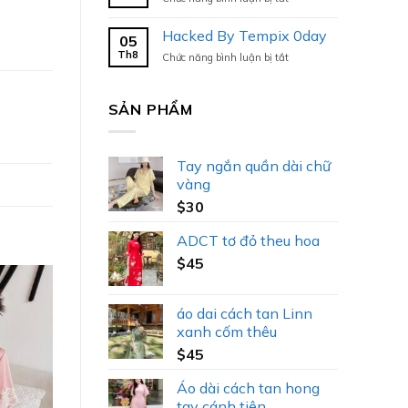
Hacked
By
Hacked By Tempix 0day
05
Tempix
Th8
ở
Chức năng bình luận bị tắt
0day
Hacked
By
Tempix
SẢN PHẨM
0day
Tay ngắn quần dài chữ
vàng
$
30
ADCT tơ đỏ theu hoa
$
45
áo dai cách tan Linn
xanh cốm thêu
$
45
Áo dài cách tan hong
tay cánh tiên