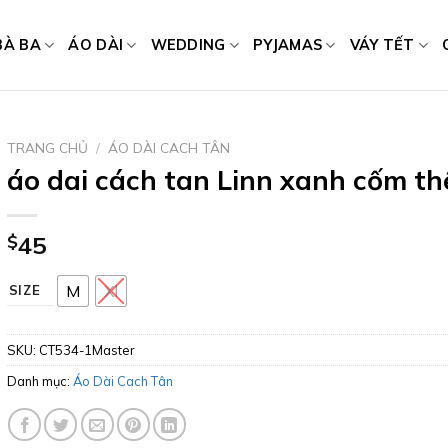
BÀ BA
ÁO DÀI
WEDDING
PYJAMAS
VÁY TẾT
TRANG CHỦ
/
ÁO DÀI CACH TÂN
áo dai cách tan Linn xanh cốm th
$
45
M
Xl
SIZE
SKU:
CT534-1Master
Danh mục:
Áo Dài Cach Tân