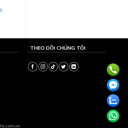
đỏ
THEO DÕI CHÚNG TÔI
ite.com.vn