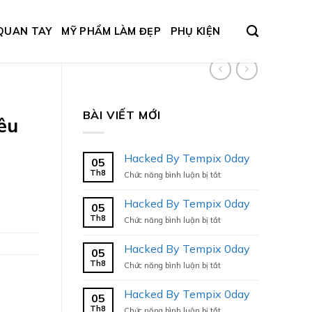
QUAN TAY
MỸ PHẨM LÀM ĐẸP
PHỤ KIỆN
BÀI VIẾT MỚI
êu
Hacked By Tempix 0day
05
Th8
ở
Chức năng bình luận bị tắt
Hacked
By
Hacked By Tempix 0day
05
Tempix
Th8
ở
Chức năng bình luận bị tắt
0day
Hacked
By
Hacked By Tempix 0day
05
Tempix
Th8
ở
Chức năng bình luận bị tắt
0day
Hacked
By
Hacked By Tempix 0day
05
Tempix
Th8
ở
Chức năng bình luận bị tắt
0day