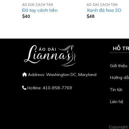
ÁO DÀI CACH TÂN
ÁO DÀI CACH TÂN
Đỏ tay cánh tiên
Xanh đá hoa 3D
$
40
$
48
HỖ T
Giới thiệu
Address: Washington DC, Maryland
Hướng dẫ
Hotline: 410-858-7769
Tin tức
Liên hệ
Copyrigh