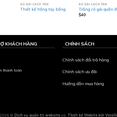
ÁO DÀI CACH TÂN
ÁO DÀI CACH TÂN
Thiết kế hồng tay bồng
Trắng cô gái quần 
$
40
RỢ KHÁCH HÀNG
CHÍNH SÁCH
Chính sách đổi trả hàng
n thanh toán
Chính sách ưu đãi
Hướng dẫn mua hàng
t 2026 ©
Dịch vụ quản trị website
và
Thiết kế Webite
bởi VinaS