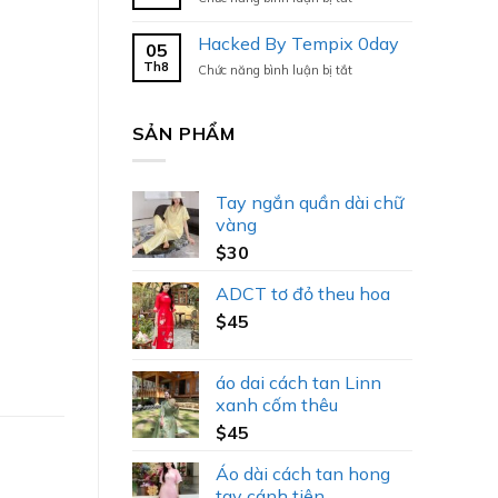
Hacked
By
Hacked By Tempix 0day
05
Tempix
Th8
ở
Chức năng bình luận bị tắt
0day
Hacked
By
Tempix
SẢN PHẨM
0day
Tay ngắn quần dài chữ
vàng
$
30
ADCT tơ đỏ theu hoa
$
45
áo dai cách tan Linn
xanh cốm thêu
$
45
Áo dài cách tan hong
tay cánh tiên