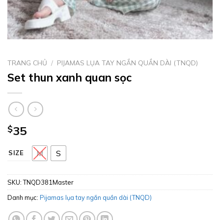
TRANG CHỦ
/
PIJAMAS LỤA TAY NGẮN QUẦN DÀI (TNQD)
Set thun xanh quan sọc
$
35
M
S
SIZE
SKU:
TNQD381Master
Danh mục:
Pijamas lụa tay ngắn quần dài (TNQD)