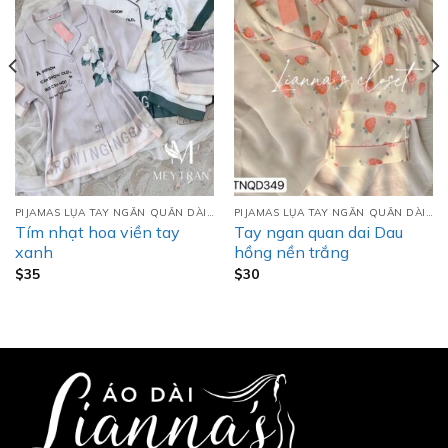
PIJAMAS LỤA TAY NGẮN QUẦN DÀI (TNQD)
PIJAMAS LỤA TAY NGẮN QUẦN DÀI (TNQD)
Tím nhạt hoa viền tay
Tay ngan quan dai Dau
xanh
hồng nền trắng
$
35
$
30