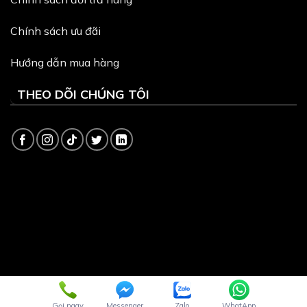
Chính sách ưu đãi
Hướng dẫn mua hàng
THEO DÕI CHÚNG TÔI
Copyright 2026 ©
Dịch vụ quản trị website
và
Thiết kế
Webite
bởi VinaSite.com.vn
Gọi ngay
Messenger
Zalo
WhatApp