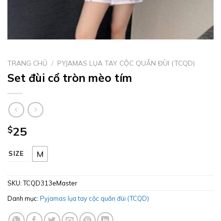
TRANG CHỦ
/
PYJAMAS LỤA TAY CỘC QUẦN ĐÙI (TCQD)
Set đùi cổ tròn mèo tím
$
25
M
SIZE
SKU:
TCQD313eMaster
Danh mục:
Pyjamas lụa tay cộc quần đùi (TCQD)