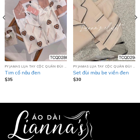
PYJAMAS LỤA TAY CỘC QUẦN ĐÙI (TCQD)
PYJAMAS LỤA TAY CỘC QUẦN ĐÙI (TCQD)
Tim cổ nâu đen
Set đùi màu be viền đen
$
35
$
30