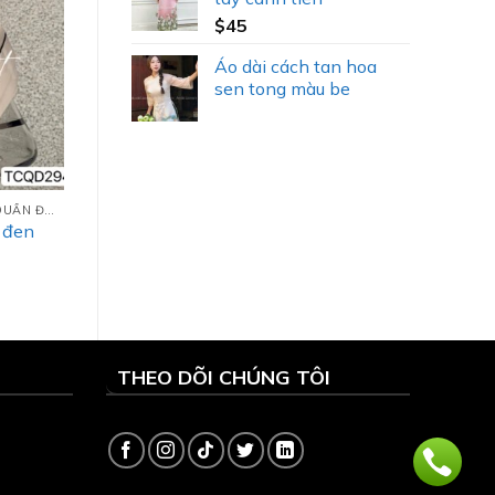
$
45
Áo dài cách tan hoa
sen tong màu be
PYJAMAS LỤA TAY CỘC QUẦN ĐÙI (TCQD)
n đen
THEO DÕI CHÚNG TÔI