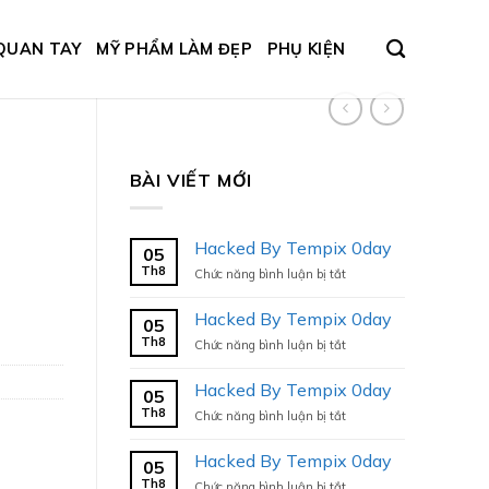
QUAN TAY
MỸ PHẨM LÀM ĐẸP
PHỤ KIỆN
BÀI VIẾT MỚI
Hacked By Tempix 0day
05
Th8
ở
Chức năng bình luận bị tắt
Hacked
By
Hacked By Tempix 0day
05
Tempix
Th8
ở
Chức năng bình luận bị tắt
0day
Hacked
By
Hacked By Tempix 0day
05
Tempix
Th8
ở
Chức năng bình luận bị tắt
0day
Hacked
By
Hacked By Tempix 0day
05
Tempix
Th8
ở
Chức năng bình luận bị tắt
0day