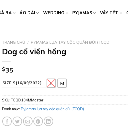
BÀ BA
ÁO DÀI
WEDDING
PYJAMAS
VÁY TẾT
TRANG CHỦ
/
PYJAMAS LỤA TAY CỘC QUẦN ĐÙI (TCQD)
Dog cổ viền hồng
$
35
L
M
SIZE S{16/09/2022}
SKU:
TCQD184MMaster
Danh mục:
Pyjamas lụa tay cộc quần đùi (TCQD)