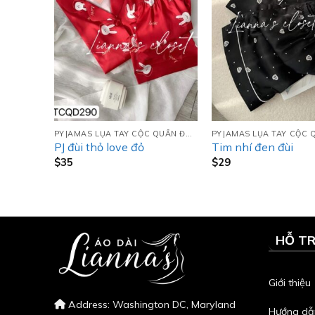
PYJAMAS LỤA TAY CỘC QUẦN ĐÙI (TCQD)
PYJAMAS LỤA TAY CỘC QUẦN ĐÙI (TCQD)
ẹo Hồng
PJ đùi thỏ love đỏ
Tim nhí đen đùi
$
35
$
29
HỖ T
Giới thiệu
Address: Washington DC, Maryland
Hướng dẫ