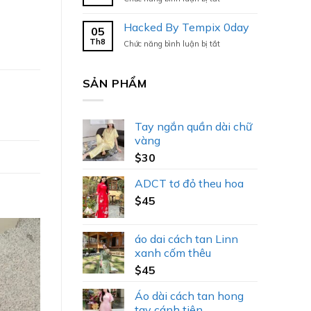
Hacked
By
Hacked By Tempix 0day
05
Tempix
Th8
ở
Chức năng bình luận bị tắt
0day
Hacked
By
Tempix
SẢN PHẨM
0day
Tay ngắn quần dài chữ
vàng
$
30
ADCT tơ đỏ theu hoa
$
45
áo dai cách tan Linn
xanh cốm thêu
$
45
Áo dài cách tan hong
tay cánh tiên