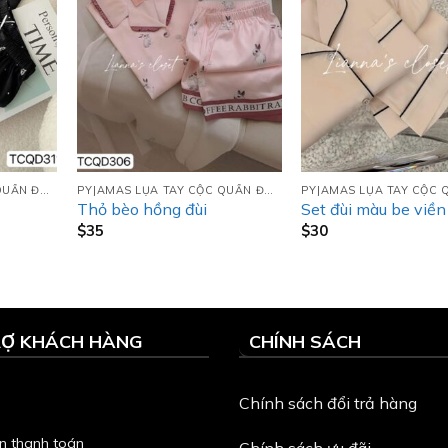
PYJAMAS LỤA TAY CỘC QUẦN ĐÙI (TCQD)
PYJAMAS LỤA TAY CỘC QUẦN ĐÙI (TCQD)
Thỏ bèo hồng đùi
Set đùi màu be viề
$
35
$
30
RỢ KHÁCH HÀNG
CHÍNH SÁCH
Chính sách đổi trả hàng
n thanh toán