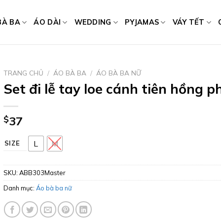
BÀ BA
ÁO DÀI
WEDDING
PYJAMAS
VÁY TẾT
TRANG CHỦ
/
ÁO BÀ BA
/
ÁO BÀ BA NỮ
Set đi lễ tay loe cánh tiên hồng p
$
37
L
M
SIZE
SKU:
ABB303Master
Danh mục:
Áo bà ba nữ