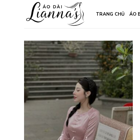
Skip
to
TRANG CHỦ
ÁO 
content