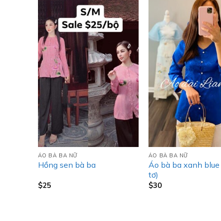
ÁO BÀ BA NỮ
ÁO BÀ BA NỮ
Áo bà ba xanh blu
t
Hồng sen bà ba
tơ)
$
25
$
30