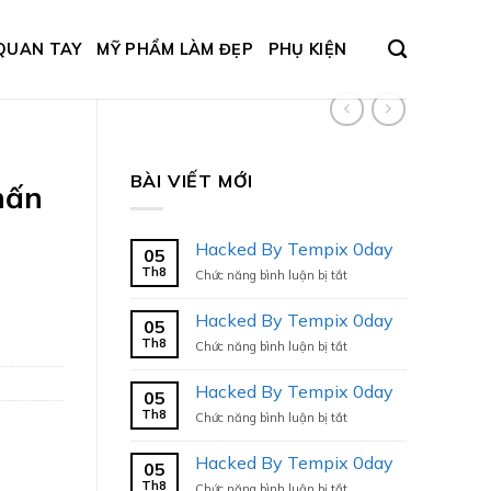
QUAN TAY
MỸ PHẨM LÀM ĐẸP
PHỤ KIỆN
BÀI VIẾT MỚI
hấn
Hacked By Tempix 0day
05
Th8
ở
Chức năng bình luận bị tắt
Hacked
By
Hacked By Tempix 0day
05
Tempix
Th8
ở
Chức năng bình luận bị tắt
0day
Hacked
By
Hacked By Tempix 0day
05
Tempix
Th8
ở
Chức năng bình luận bị tắt
0day
Hacked
By
Hacked By Tempix 0day
05
Tempix
Th8
ở
Chức năng bình luận bị tắt
0day