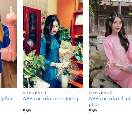
ÁO BÀ BA NỮ
ÁO BÀ BA NỮ
e (gẤm
ABB cao cấp cổ trò
ABB cao cấp xanh dương
phấn
$
59
$
59