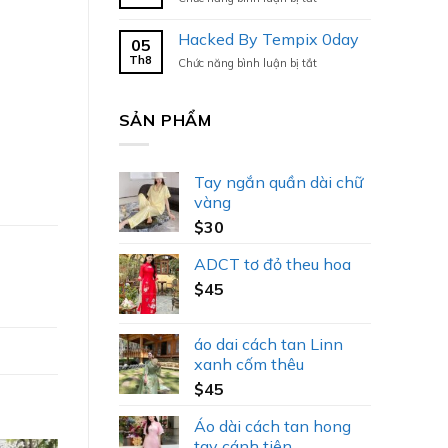
Hacked
By
Hacked By Tempix 0day
05
Tempix
Th8
ở
Chức năng bình luận bị tắt
0day
Hacked
By
Tempix
SẢN PHẨM
0day
Tay ngắn quần dài chữ
vàng
$
30
ADCT tơ đỏ theu hoa
$
45
áo dai cách tan Linn
xanh cốm thêu
$
45
Áo dài cách tan hong
tay cánh tiên